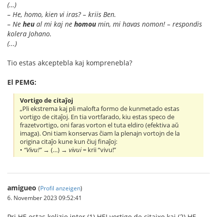
(…)
– He, homo, kien vi iras? – kriis Ben.
– Ne
heu
al mi kaj ne
homou
min, mi havas nomon! – respondis
kolera Johano.
(...)
Tio estas akceptebla kaj komprenebla?
El PEMG:
Vortigo de citaĵoj
„Pli ekstrema kaj pli malofta formo de kunmetado estas
vortigo de citaĵoj. En tia vortfarado, kiu estas speco de
frazetvortigo, oni faras vorton el tuta eldiro (efektiva aŭ
imaga). Oni tiam konservas ĉiam la plenajn vortojn de la
origina citaĵo kune kun ĉiuj finaĵoj:
•
“Vivu!”
→ (…) →
vivui
= krii “vivu!”
amigueo
(
Profil anzeigen
)
6. November 2023 09:52:41
Pri HE estas kolizio inter (1) HEI vortigo de citajxo kaj (2) HE