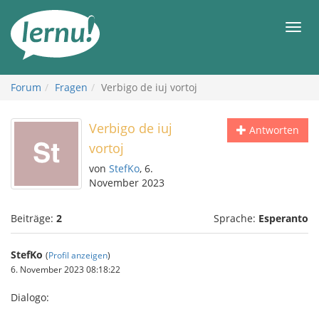
Zum
Inhalt
Men
Forum
Fragen
Verbigo de iuj vortoj
Verbigo de iuj
Antworten
vortoj
von
StefKo
, 6.
November 2023
Beiträge:
2
Sprache:
Esperanto
StefKo
(
Profil anzeigen
)
6. November 2023 08:18:22
Dialogo: