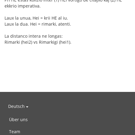
ekkrio imperativa.
Laux la unua, Hei = krii HE al iu.
Laux la dua. Hei = rimarki, atenti.
La distanco intera ne longas:
Rimarki (hei2) vs Rimarkigi (hei1).
Deutsch
Über uns
Team