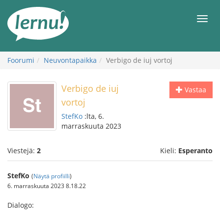
Tästä
sisältöön
Men
Foorumi
Neuvontapaikka
Verbigo de iuj vortoj
Verbigo de iuj
Vastaa
vortoj
StefKo
:lta, 6.
marraskuuta 2023
Viestejä:
2
Kieli:
Esperanto
StefKo
(
Näytä profiilli
)
6. marraskuuta 2023 8.18.22
Dialogo: