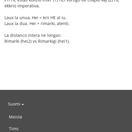
ekkrio imperativa.
Laux la unua, Hei = krii HE al iu.
Laux la dua. Hei = rimarki, atenti.
La distanco intera ne longas:
Rimarki (hei2) vs Rimarkigi (hei1).
Suomi
Meistä
Tiimi