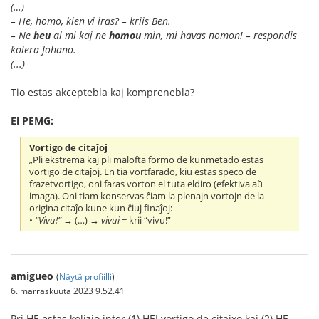
(…)
– He, homo, kien vi iras? – kriis Ben.
– Ne
heu
al mi kaj ne
homou
min, mi havas nomon! – respondis
kolera Johano.
(...)
Tio estas akceptebla kaj komprenebla?
El PEMG:
Vortigo de citaĵoj
„Pli ekstrema kaj pli malofta formo de kunmetado estas
vortigo de citaĵoj. En tia vortfarado, kiu estas speco de
frazetvortigo, oni faras vorton el tuta eldiro (efektiva aŭ
imaga). Oni tiam konservas ĉiam la plenajn vortojn de la
origina citaĵo kune kun ĉiuj finaĵoj:
•
“Vivu!”
→ (…) →
vivui
= krii “vivu!”
amigueo
(
Näytä profiilli
)
6. marraskuuta 2023 9.52.41
Pri HE estas kolizio inter (1) HEI vortigo de citajxo kaj (2) HE