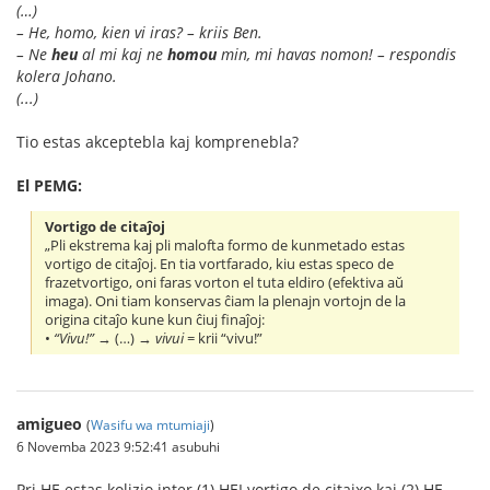
(…)
– He, homo, kien vi iras? – kriis Ben.
– Ne
heu
al mi kaj ne
homou
min, mi havas nomon! – respondis
kolera Johano.
(...)
Tio estas akceptebla kaj komprenebla?
El PEMG:
Vortigo de citaĵoj
„Pli ekstrema kaj pli malofta formo de kunmetado estas
vortigo de citaĵoj. En tia vortfarado, kiu estas speco de
frazetvortigo, oni faras vorton el tuta eldiro (efektiva aŭ
imaga). Oni tiam konservas ĉiam la plenajn vortojn de la
origina citaĵo kune kun ĉiuj finaĵoj:
•
“Vivu!”
→ (…) →
vivui
= krii “vivu!”
amigueo
(
Wasifu wa mtumiaji
)
6 Novemba 2023 9:52:41 asubuhi
Pri HE estas kolizio inter (1) HEI vortigo de citajxo kaj (2) HE