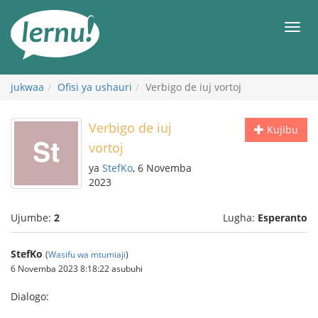
Kwa
maudhui
orod
jukwaa
Ofisi ya ushauri
Verbigo de iuj vortoj
Verbigo de iuj
Kujibu
vortoj
ya
StefKo
, 6 Novemba
2023
Ujumbe:
2
Lugha:
Esperanto
StefKo
(
Wasifu wa mtumiaji
)
6 Novemba 2023 8:18:22 asubuhi
Dialogo: