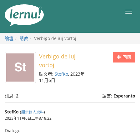
前
往
目
目
錄
錄
論壇
請教
Verbigo de iuj vortoj
Verbigo de iuj
回應
vortoj
貼文者:
StefKo
, 2023年
11月6日
訊息:
2
語言:
Esperanto
StefKo
(
顯示個人資料
)
2023年11月6日上午8:18:22
Dialogo: