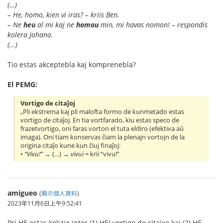
(…)
– He, homo, kien vi iras? – kriis Ben.
– Ne
heu
al mi kaj ne
homou
min, mi havas nomon! – respondis
kolera Johano.
(...)
Tio estas akceptebla kaj komprenebla?
El PEMG:
Vortigo de citaĵoj
„Pli ekstrema kaj pli malofta formo de kunmetado estas
vortigo de citaĵoj. En tia vortfarado, kiu estas speco de
frazetvortigo, oni faras vorton el tuta eldiro (efektiva aŭ
imaga). Oni tiam konservas ĉiam la plenajn vortojn de la
origina citaĵo kune kun ĉiuj finaĵoj:
•
“Vivu!”
→ (…) →
vivui
= krii “vivu!”
amigueo
(
顯示個人資料
)
2023年11月6日上午9:52:41
Pri HE estas kolizio inter (1) HEI vortigo de citajxo kaj (2) HE