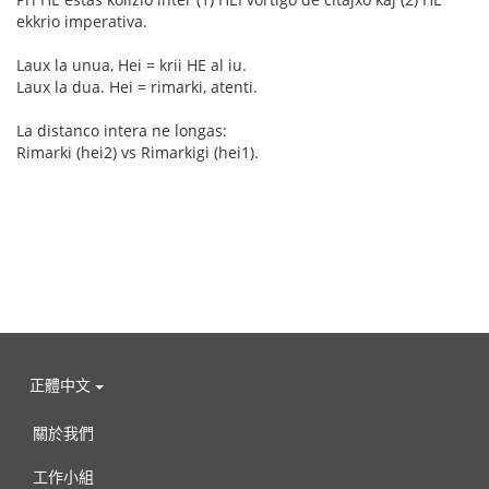
ekkrio imperativa.
Laux la unua, Hei = krii HE al iu.
Laux la dua. Hei = rimarki, atenti.
La distanco intera ne longas:
Rimarki (hei2) vs Rimarkigi (hei1).
正體中文
關於我們
工作小組