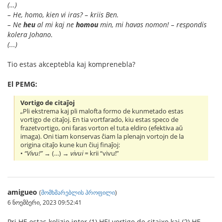
(…)
– He, homo, kien vi iras? – kriis Ben.
– Ne
heu
al mi kaj ne
homou
min, mi havas nomon! – respondis
kolera Johano.
(...)
Tio estas akceptebla kaj komprenebla?
El PEMG:
Vortigo de citaĵoj
„Pli ekstrema kaj pli malofta formo de kunmetado estas
vortigo de citaĵoj. En tia vortfarado, kiu estas speco de
frazetvortigo, oni faras vorton el tuta eldiro (efektiva aŭ
imaga). Oni tiam konservas ĉiam la plenajn vortojn de la
origina citaĵo kune kun ĉiuj finaĵoj:
•
“Vivu!”
→ (…) →
vivui
= krii “vivu!”
amigueo
(
მომხმარებლის პროფილი
)
6 ნოემბერი, 2023 09:52:41
Pri HE estas kolizio inter (1) HEI vortigo de citajxo kaj (2) HE