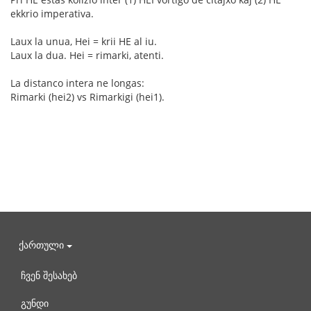
ekkrio imperativa.
Laux la unua, Hei = krii HE al iu.
Laux la dua. Hei = rimarki, atenti.
La distanco intera ne longas:
Rimarki (hei2) vs Rimarkigi (hei1).
ქართული
ჩვენ შესახებ
გუნდი