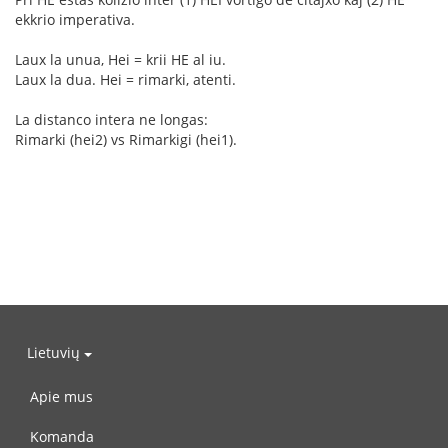
ekkrio imperativa.
Laux la unua, Hei = krii HE al iu.
Laux la dua. Hei = rimarki, atenti.
La distanco intera ne longas:
Rimarki (hei2) vs Rimarkigi (hei1).
Lietuvių
Apie mus
Komanda