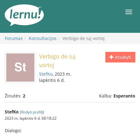
Į
turinį
Meni
Forumas
Konsultacijos
Verbigo de iuj vortoj
Verbigo de iuj
Atsakyti
vortoj
StefKo
, 2023 m.
lapkritis 6 d.
Žinutės:
2
Kalba:
Esperanto
StefKo
(
Rodyti profilį
)
2023 m. lapkritis 6 d. 08:18:22
Dialogo: