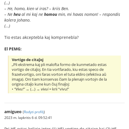
(…)
– He, homo, kien vi iras? – kriis Ben.
– Ne
heu
al mi kaj ne
homou
min, mi havas nomon! – respondis
kolera Johano.
(...)
Tio estas akceptebla kaj komprenebla?
El PEMG:
Vortigo de citaĵoj
„Pli ekstrema kaj pli malofta formo de kunmetado estas
vortigo de citaĵoj. En tia vortfarado, kiu estas speco de
frazetvortigo, oni faras vorton el tuta eldiro (efektiva aŭ
imaga). Oni tiam konservas ĉiam la plenajn vortojn de la
origina citaĵo kune kun ĉiuj finaĵoj:
•
“Vivu!”
→ (…) →
vivui
= krii “vivu!”
amigueo
(
Rodyti profilį
)
2023 m. lapkritis 6 d. 09:52:41
Pri HE estas kolizio inter (1) HEI vortigo de citajxo kaj (2) HE