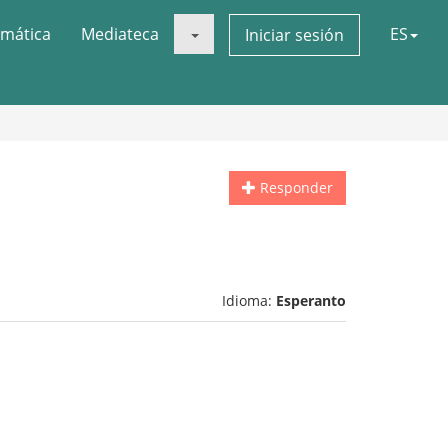
mática
Mediateca
ES
Iniciar sesión
Responder
Idioma:
Esperanto