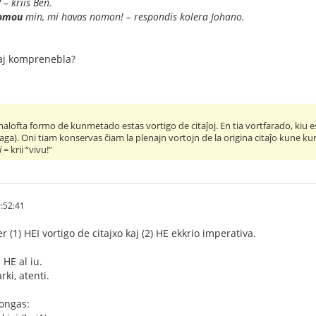
 – kriis Ben.
omou
min, mi havas nomon! – respondis kolera Johano.
kaj komprenebla?
 malofta formo de kunmetado estas vortigo de citaĵoj. En tia vortfarado, kiu e
aga). Oni tiam konservas ĉiam la plenajn vortojn de la origina citaĵo kune kun 
i
= krii “vivu!”
:52:41
er (1) HEI vortigo de citajxo kaj (2) HE ekkrio imperativa.
 HE al iu.
rki, atenti.
longas: