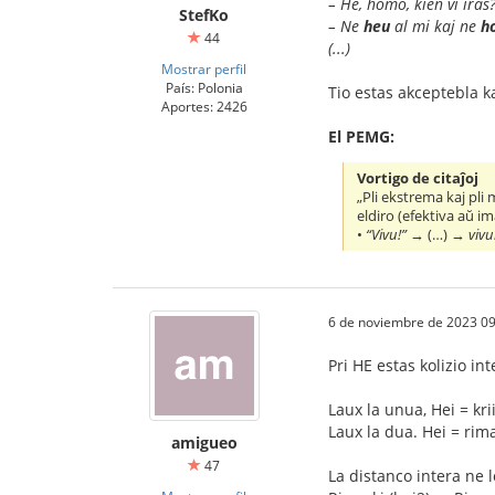
– He, homo, kien vi iras?
StefKo
– Ne
heu
al mi kaj ne
h
44
(...)
Mostrar perfil
País: Polonia
Tio estas akceptebla 
Aportes: 2426
El PEMG:
Vortigo de citaĵoj
„Pli ekstrema kaj pli
eldiro (efektiva aŭ im
•
“Vivu!”
→ (…) →
vivu
6 de noviembre de 2023 09
Pri HE estas kolizio int
Laux la unua, Hei = krii
Laux la dua. Hei = rima
amigueo
47
La distanco intera ne 