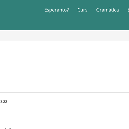
Esperanto?
Curs
Gramàtica
18.22