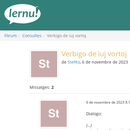
Al
contingut
Fòrum
Consultes
Verbigo de iuj vortoj
Verbigo de iuj vortoj
de
StefKo
, 6 de novembre de 2023
Missatges:
2
6 de novembre de 2023 8.
Dialogo:
(…)