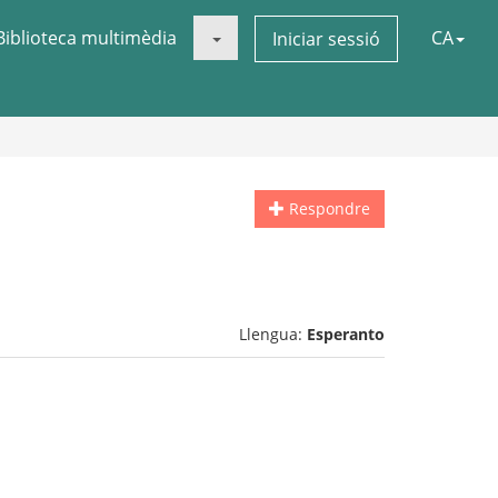
Biblioteca multimèdia
CA
Iniciar sessió
Respondre
Llengua:
Esperanto