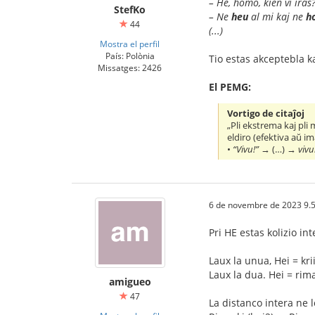
– He, homo, kien vi iras?
StefKo
– Ne
heu
al mi kaj ne
h
44
(...)
Mostra el perfil
País: Polònia
Tio estas akceptebla 
Missatges: 2426
El PEMG:
Vortigo de citaĵoj
„Pli ekstrema kaj pli
eldiro (efektiva aŭ im
•
“Vivu!”
→ (…) →
vivu
6 de novembre de 2023 9.
Pri HE estas kolizio int
Laux la unua, Hei = krii
Laux la dua. Hei = rima
amigueo
47
La distanco intera ne 