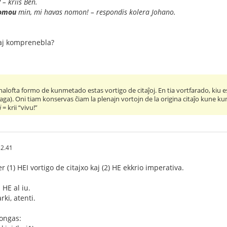
 – kriis Ben.
omou
min, mi havas nomon! – respondis kolera Johano.
kaj komprenebla?
 malofta formo de kunmetado estas vortigo de citaĵoj. En tia vortfarado, kiu e
aga). Oni tiam konservas ĉiam la plenajn vortojn de la origina citaĵo kune kun 
i
= krii “vivu!”
52.41
er (1) HEI vortigo de citajxo kaj (2) HE ekkrio imperativa.
 HE al iu.
rki, atenti.
longas: