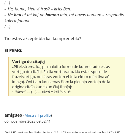
(…)
– He, homo, kien vi iras? – kriis Ben.
– Ne
heu
al mi kaj ne
homou
min, mi havas nomon! – respondis
kolera Johano.
(...)
Tio estas akceptebla kaj komprenebla?
El PEMG:
Vortigo de citaĵoj
„Pli ekstrema kaj pli malofta formo de kunmetado estas
vortigo de citaĵoj. En tia vortfarado, kiu estas speco de
frazetvortigo, oni faras vorton el tuta eldiro (efektiva aŭ
imaga). Oni tiam konservas ĉiam la plenajn vortojn de la
origina citaĵo kune kun ĉiuj finaĵoj:
•
“Vivu!”
→ (…) →
vivui
= krii “vivu!”
amigueo
(
Mostra il profilo
)
06 novembre 2023 09:52:41
Pri HE estas kolizio inter (1) HEI vortigo de citajxo kaj (2) HE