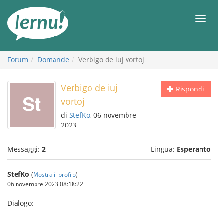
Vai
all’indice
Men
Forum
Domande
Verbigo de iuj vortoj
Verbigo de iuj
Rispondi
vortoj
di
StefKo
, 06 novembre
2023
Messaggi:
2
Lingua:
Esperanto
StefKo
(
Mostra il profilo
)
06 novembre 2023 08:18:22
Dialogo: