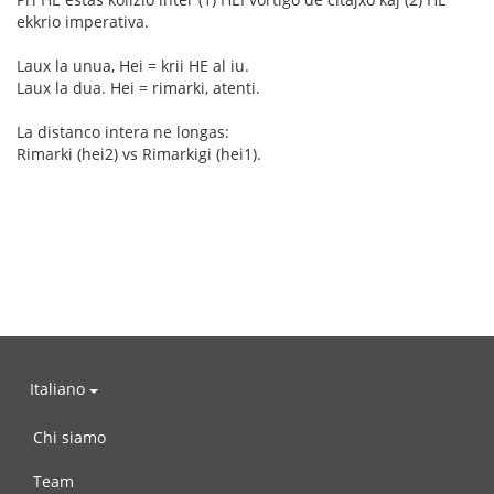
ekkrio imperativa.
Laux la unua, Hei = krii HE al iu.
Laux la dua. Hei = rimarki, atenti.
La distanco intera ne longas:
Rimarki (hei2) vs Rimarkigi (hei1).
Italiano
Chi siamo
Team