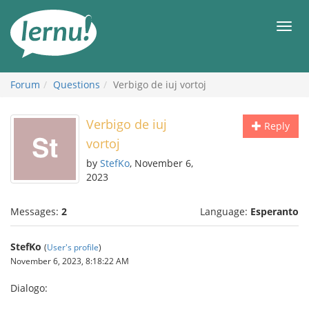
Skip
to
Men
the
content
Forum
Questions
Verbigo de iuj vortoj
Verbigo de iuj
Reply
vortoj
by
StefKo
, November 6,
2023
Messages:
2
Language:
Esperanto
StefKo
(
User's profile
)
November 6, 2023, 8:18:22 AM
Dialogo: