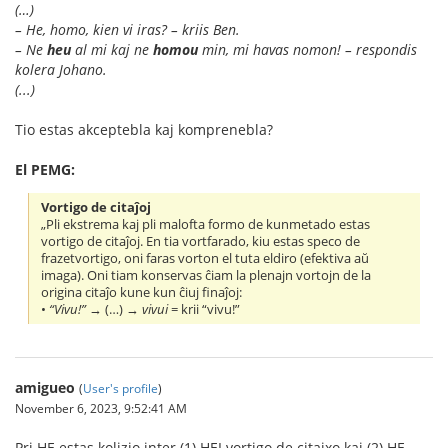
(…)
– He, homo, kien vi iras? – kriis Ben.
– Ne
heu
al mi kaj ne
homou
min, mi havas nomon! – respondis
kolera Johano.
(...)
Tio estas akceptebla kaj komprenebla?
El PEMG:
Vortigo de citaĵoj
„Pli ekstrema kaj pli malofta formo de kunmetado estas
vortigo de citaĵoj. En tia vortfarado, kiu estas speco de
frazetvortigo, oni faras vorton el tuta eldiro (efektiva aŭ
imaga). Oni tiam konservas ĉiam la plenajn vortojn de la
origina citaĵo kune kun ĉiuj finaĵoj:
•
“Vivu!”
→ (…) →
vivui
= krii “vivu!”
amigueo
(
User's profile
)
November 6, 2023, 9:52:41 AM
Pri HE estas kolizio inter (1) HEI vortigo de citajxo kaj (2) HE