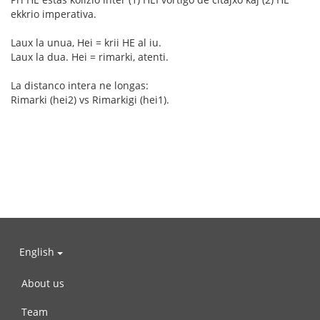
ekkrio imperativa.
Laux la unua, Hei = krii HE al iu.
Laux la dua. Hei = rimarki, atenti.
La distanco intera ne longas:
Rimarki (hei2) vs Rimarkigi (hei1).
English
About us
Team