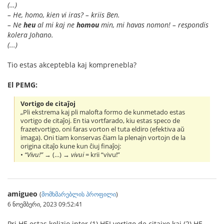
(…)
– He, homo, kien vi iras? – kriis Ben.
– Ne
heu
al mi kaj ne
homou
min, mi havas nomon! – respondis
kolera Johano.
(...)
Tio estas akceptebla kaj komprenebla?
El PEMG:
Vortigo de citaĵoj
„Pli ekstrema kaj pli malofta formo de kunmetado estas
vortigo de citaĵoj. En tia vortfarado, kiu estas speco de
frazetvortigo, oni faras vorton el tuta eldiro (efektiva aŭ
imaga). Oni tiam konservas ĉiam la plenajn vortojn de la
origina citaĵo kune kun ĉiuj finaĵoj:
•
“Vivu!”
→ (…) →
vivui
= krii “vivu!”
amigueo
(
მომხმარებლის პროფილი
)
6 ნოემბერი, 2023 09:52:41
Pri HE estas kolizio inter (1) HEI vortigo de citajxo kaj (2) HE