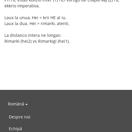
ekkrio imperativa.
Laux la unua, Hei = krii HE al iu.
Laux la dua. Hei = rimarki, atenti.
La distanco intera ne longas:
Rimarki (hei2) vs Rimarkigi (hei1).
Română
Despre noi
Echipă