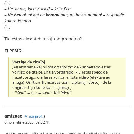
(…)
– He, homo, kien vi iras? – kriis Ben.
– Ne
heu
al mi kaj ne
homou
min, mi havas nomon! – respondis
kolera Johano.
(...)
Tio estas akceptebla kaj komprenebla?
El PEMG:
Vortigo de citaĵoj
„Pli ekstrema kaj pli malofta formo de kunmetado estas
vortigo de citaĵoj. En tia vortfarado, kiu estas speco de
frazetvortigo, oni faras vorton el tuta eldiro (efektiva aŭ
imaga). Oni tiam konservas ĉiam la plenajn vortojn de la
origina citaĵo kune kun ĉiuj finaĵoj:
•
“Vivu!”
→ (…) →
vivui
= krii “vivu!”
amigueo
(
Arată profil
)
6 noiembrie 2023, 09:52:41
Pri HE estas kolizio inter (1) HEI vortigo de citajxo kaj (2) HE