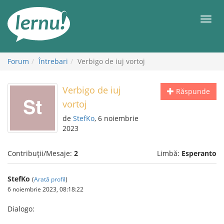
Mergi
la
Meni
conținut
Forum
Întrebari
Verbigo de iuj vortoj
Verbigo de iuj
Răspunde
vortoj
de
StefKo
, 6 noiembrie
2023
Contribuții/Mesaje:
2
Limbă:
Esperanto
StefKo
(
Arată profil
)
6 noiembrie 2023, 08:18:22
Dialogo: