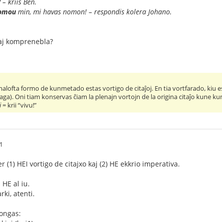
 – kriis Ben.
omou
min, mi havas nomon! – respondis kolera Johano.
kaj komprenebla?
 malofta formo de kunmetado estas vortigo de citaĵoj. En tia vortfarado, kiu e
aga). Oni tiam konservas ĉiam la plenajn vortojn de la origina citaĵo kune kun 
i
= krii “vivu!”
41
er (1) HEI vortigo de citajxo kaj (2) HE ekkrio imperativa.
 HE al iu.
rki, atenti.
longas: