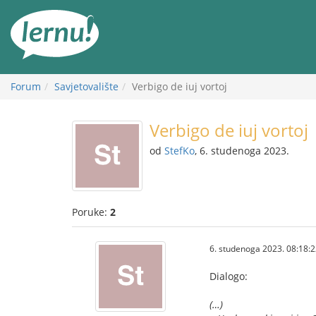
Sadržaj
Forum
Savjetovalište
Verbigo de iuj vortoj
Verbigo de iuj vortoj
od
StefKo
, 6. studenoga 2023.
Poruke:
2
6. studenoga 2023. 08:18:
Dialogo:
(…)