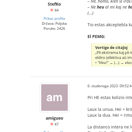
– He, homo, kien vi iras?
StefKo
– Ne
heu
al mi kaj ne
h
44
(...)
Prikaz profila
Država: Poljska
Tio estas akceptebla 
Poruke: 2426
El PEMG:
Vortigo de citaĵoj
„Pli ekstrema kaj pli
eldiro (efektiva aŭ im
•
“Vivu!”
→ (…) →
vivu
6. studenoga 2023. 09:52:
Pri HE estas kolizio int
Laux la unua, Hei = krii
Laux la dua. Hei = rima
amigueo
47
La distanco intera ne 