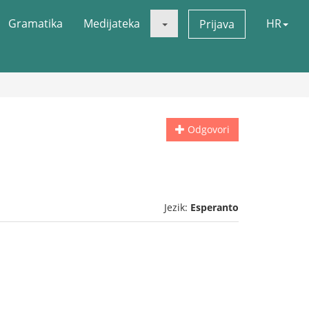
Gramatika
Medijateka
HR
Prijava
Odgovori
Jezik:
Esperanto