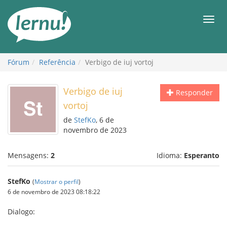
Ir
ao
Men
conteúdo
Fórum
Referência
Verbigo de iuj vortoj
Verbigo de iuj
Responder
vortoj
de
StefKo
, 6 de
novembro de 2023
Mensagens:
2
Idioma:
Esperanto
StefKo
(
Mostrar o perfil
)
6 de novembro de 2023 08:18:22
Dialogo: