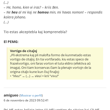
(…)
– He, homo, kien vi iras? – kriis Ben.
– Ne
heu
al mi kaj ne
homou
min, mi havas nomon! – respondis
kolera Johano.
(...)
Tio estas akceptebla kaj komprenebla?
El PEMG:
Vortigo de citaĵoj
„Pli ekstrema kaj pli malofta formo de kunmetado estas
vortigo de citaĵoj. En tia vortfarado, kiu estas speco de
frazetvortigo, oni faras vorton el tuta eldiro (efektiva aŭ
imaga). Oni tiam konservas ĉiam la plenajn vortojn de la
origina citaĵo kune kun ĉiuj finaĵoj:
•
“Vivu!”
→ (…) →
vivui
= krii “vivu!”
amigueo
(
Mostrar o perfil
)
6 de novembro de 2023 09:52:41
Pri HE estas kolizio inter (1) HEI vortigo de citajxo kaj (2) HE