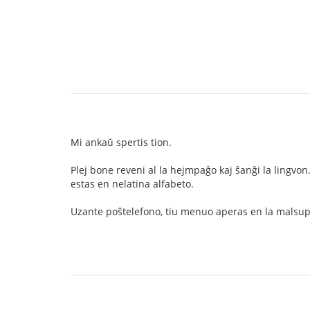
Mi ankaŭ spertis tion.
Plej bone reveni al la hejmpaĝo kaj ŝanĝi la lingvon
estas en nelatina alfabeto.
Uzante poŝtelefono, tiu menuo aperas en la malsupr