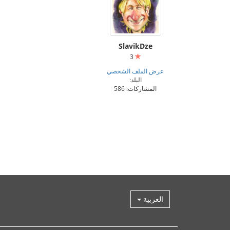
SlavikDze
3
عرض الملف الشخصي
البلد:
المشاركات: 586
العربية