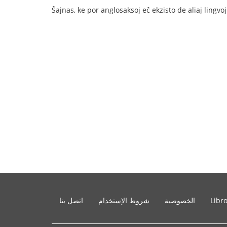
Ŝajnas, ke por anglosaksoj eĉ ekzisto de aliaj lingvo
Libr
الخصوصية
شروط الإستخدام
اتصل بنا