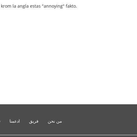
j krom la angla estas "annoying" fakto.
من نحن
فريق
ادعمنا
o