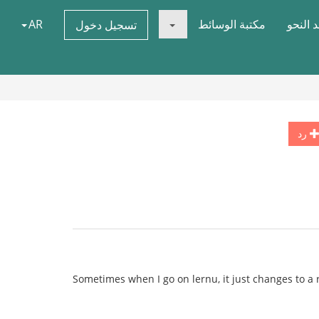
 النحو
مكتبة الوسائط
AR
تسجيل دخول
رد
Sometimes when I go on lernu, it just changes to a 