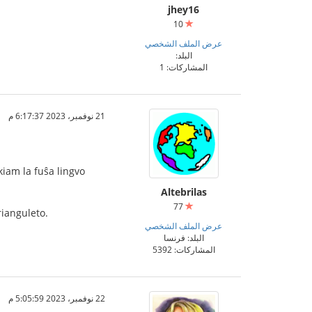
jhey16
10
عرض الملف الشخصي
البلد:
المشاركات: 1
21 نوفمبر، 2023 6:17:37 م
kiam la fuŝa lingvo
Altebrilas
77
rianguleto.
عرض الملف الشخصي
البلد: فرنسا
المشاركات: 5392
22 نوفمبر، 2023 5:05:59 م