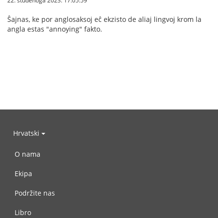
22. studenoga 2023. 17:05:59
Ŝajnas, ke por anglosaksoj eĉ ekzisto de aliaj lingvoj krom la
angla estas "annoying" fakto.
Hrvatski
O nama
Ekipa
Podržite nas
Libro