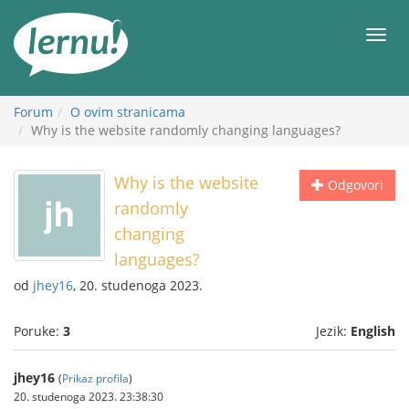
Sadržaj
Meni
Forum
O ovim stranicama
Why is the website randomly changing languages?
Why is the website
Odgovori
randomly
changing
languages?
od
jhey16
, 20. studenoga 2023.
Poruke:
3
Jezik:
English
jhey16
(
Prikaz profila
)
20. studenoga 2023. 23:38:30