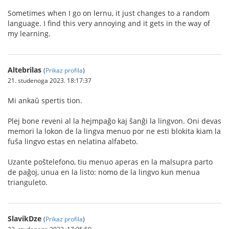
Sometimes when I go on lernu, it just changes to a random
language. I find this very annoying and it gets in the way of
my learning.
Altebrilas
(
Prikaz profila
)
21. studenoga 2023. 18:17:37
Mi ankaŭ spertis tion.
Plej bone reveni al la hejmpaĝo kaj ŝanĝi la lingvon. Oni devas
memori la lokon de la lingva menuo por ne esti blokita kiam la
fuŝa lingvo estas en nelatina alfabeto.
Uzante poŝtelefono, tiu menuo aperas en la malsupra parto
de paĝoj, unua en la listo: nomo de la lingvo kun menua
trianguleto.
SlavikDze
(
Prikaz profila
)