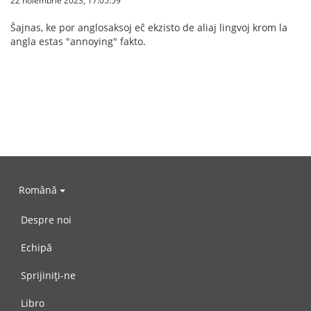
22 noiembrie 2023, 17:05:59
Ŝajnas, ke por anglosaksoj eĉ ekzisto de aliaj lingvoj krom la
angla estas "annoying" fakto.
Română
Despre noi
Echipă
Sprijiniți-ne
Libro