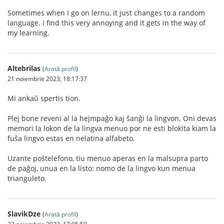
Sometimes when I go on lernu, it just changes to a random
language. I find this very annoying and it gets in the way of
my learning.
Altebrilas
(
Arată profil
)
21 noiembrie 2023, 18:17:37
Mi ankaŭ spertis tion.
Plej bone reveni al la hejmpaĝo kaj ŝanĝi la lingvon. Oni devas
memori la lokon de la lingva menuo por ne esti blokita kiam la
fuŝa lingvo estas en nelatina alfabeto.
Uzante poŝtelefono, tiu menuo aperas en la malsupra parto
de paĝoj, unua en la listo: nomo de la lingvo kun menua
trianguleto.
SlavikDze
(
Arată profil
)