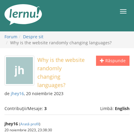
Mergi
la
Meni
conținut
Forum
Despre sit
Why is the website randomly changing languages?
Why is the website
Răspunde
randomly
changing
languages?
de
jhey16
, 20 noiembrie 2023
Contribuții/Mesaje:
3
Limbă:
English
jhey16
(
Arată profil
)
20 noiembrie 2023, 23:38:30