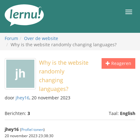
Naar
de
Men
inhoud
Forum
Over de website
Why is the website randomly changing languages?
Why is the website
Reageren
randomly
changing
languages?
door
jhey16
, 20 november 2023
Berichten:
3
Taal:
English
jhey16
(
Profiel tonen
)
20 november 2023 23:38:30