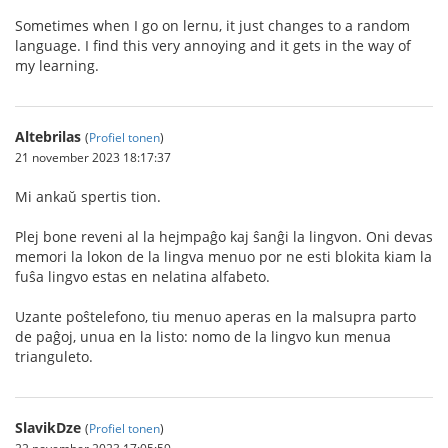
Sometimes when I go on lernu, it just changes to a random
language. I find this very annoying and it gets in the way of
my learning.
Altebrilas
(
Profiel tonen
)
21 november 2023 18:17:37
Mi ankaŭ spertis tion.
Plej bone reveni al la hejmpaĝo kaj ŝanĝi la lingvon. Oni devas
memori la lokon de la lingva menuo por ne esti blokita kiam la
fuŝa lingvo estas en nelatina alfabeto.
Uzante poŝtelefono, tiu menuo aperas en la malsupra parto
de paĝoj, unua en la listo: nomo de la lingvo kun menua
trianguleto.
SlavikDze
(
Profiel tonen
)