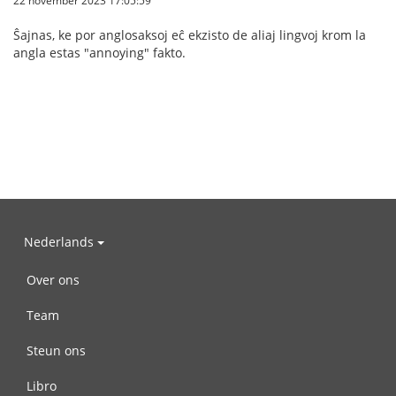
22 november 2023 17:05:59
Ŝajnas, ke por anglosaksoj eĉ ekzisto de aliaj lingvoj krom la
angla estas "annoying" fakto.
Nederlands
Over ons
Team
Steun ons
Libro