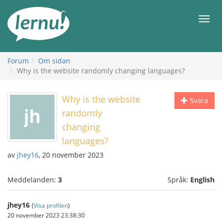
Till
sidans
Meny
innehåll
Forum
Om sidan
Why is the website randomly changing languages?
Why is the website
Svara
randomly
changing
languages?
av
jhey16
, 20 november 2023
Meddelanden:
3
Språk:
English
jhey16
(
Visa profilen
)
20 november 2023 23:38:30