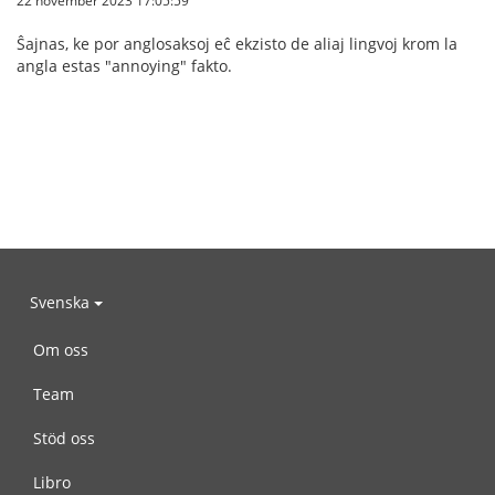
22 november 2023 17:05:59
Ŝajnas, ke por anglosaksoj eĉ ekzisto de aliaj lingvoj krom la
angla estas "annoying" fakto.
Svenska
Om oss
Team
Stöd oss
Libro