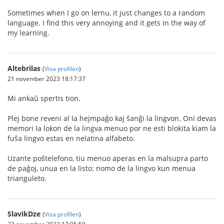
Sometimes when I go on lernu, it just changes to a random
language. I find this very annoying and it gets in the way of
my learning.
Altebrilas
(
Visa profilen
)
21 november 2023 18:17:37
Mi ankaŭ spertis tion.
Plej bone reveni al la hejmpaĝo kaj ŝanĝi la lingvon. Oni devas
memori la lokon de la lingva menuo por ne esti blokita kiam la
fuŝa lingvo estas en nelatina alfabeto.
Uzante poŝtelefono, tiu menuo aperas en la malsupra parto
de paĝoj, unua en la listo: nomo de la lingvo kun menua
trianguleto.
SlavikDze
(
Visa profilen
)