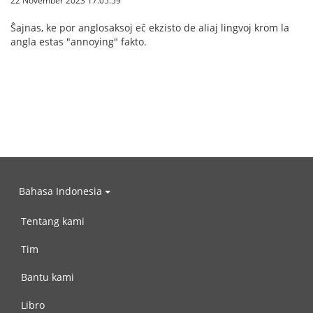
22 November 2023 17.05.59
Ŝajnas, ke por anglosaksoj eĉ ekzisto de aliaj lingvoj krom la
angla estas "annoying" fakto.
Bahasa Indonesia
Tentang kami
Tim
Bantu kami
Libro