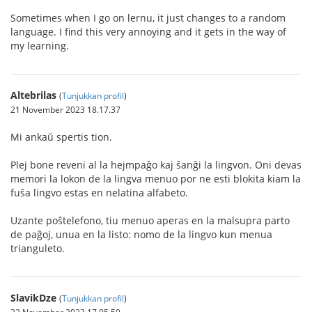
Sometimes when I go on lernu, it just changes to a random
language. I find this very annoying and it gets in the way of
my learning.
Altebrilas
(
Tunjukkan profil
)
21 November 2023 18.17.37
Mi ankaŭ spertis tion.
Plej bone reveni al la hejmpaĝo kaj ŝanĝi la lingvon. Oni devas
memori la lokon de la lingva menuo por ne esti blokita kiam la
fuŝa lingvo estas en nelatina alfabeto.
Uzante poŝtelefono, tiu menuo aperas en la malsupra parto
de paĝoj, unua en la listo: nomo de la lingvo kun menua
trianguleto.
SlavikDze
(
Tunjukkan profil
)