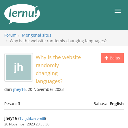
Ke
daftar
Men
isi
Forum
Mengenai situs
Why is the website randomly changing languages?
Why is the website
Balas
randomly
changing
languages?
dari
jhey16
, 20 November 2023
Pesan:
3
Bahasa:
English
jhey16
(
Tunjukkan profil
)
20 November 2023 23.38.30