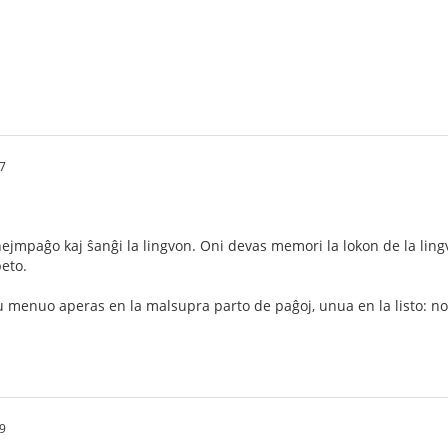
7
 hejmpaĝo kaj ŝanĝi la lingvon. Oni devas memori la lokon de la ling
beto.
u menuo aperas en la malsupra parto de paĝoj, unua en la listo: n
9