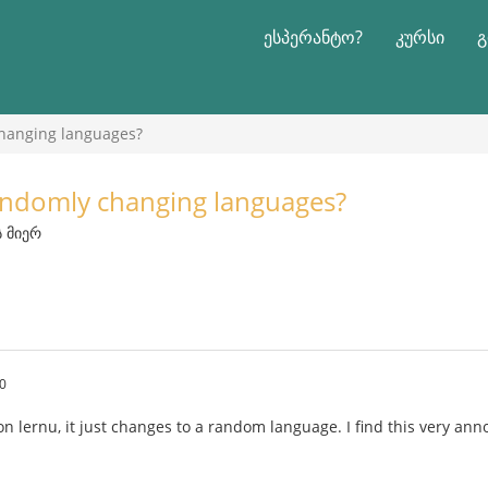
ესპერანტო?
კურსი
გ
changing languages?
andomly changing languages?
ს მიერ
0
 lernu, it just changes to a random language. I find this very anno