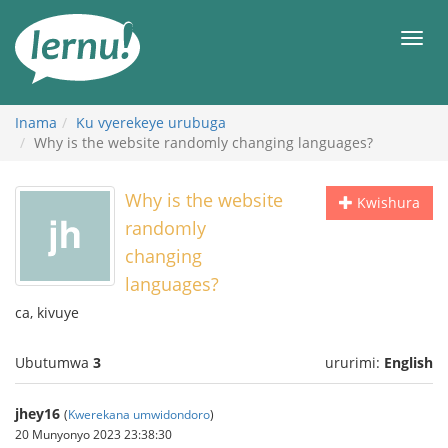
Ku
rupapuro
Urut
rw'ibirimwo
Inama
Ku vyerekeye urubuga
Why is the website randomly changing languages?
Why is the website
Kwishura
randomly
changing
languages?
ca, kivuye
Ubutumwa
3
ururimi:
English
jhey16
(
Kwerekana umwidondoro
)
20 Munyonyo 2023 23:38:30