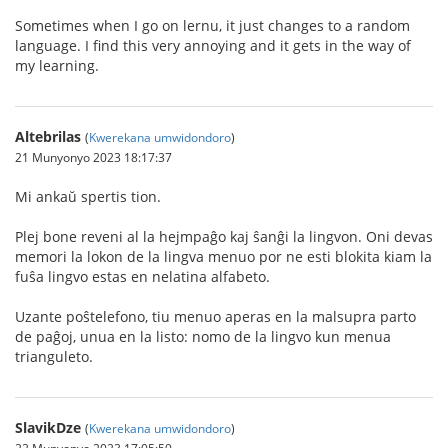
Sometimes when I go on lernu, it just changes to a random
language. I find this very annoying and it gets in the way of
my learning.
Altebrilas
(
Kwerekana umwidondoro
)
21 Munyonyo 2023 18:17:37
Mi ankaŭ spertis tion.
Plej bone reveni al la hejmpaĝo kaj ŝanĝi la lingvon. Oni devas
memori la lokon de la lingva menuo por ne esti blokita kiam la
fuŝa lingvo estas en nelatina alfabeto.
Uzante poŝtelefono, tiu menuo aperas en la malsupra parto
de paĝoj, unua en la listo: nomo de la lingvo kun menua
trianguleto.
SlavikDze
(
Kwerekana umwidondoro
)