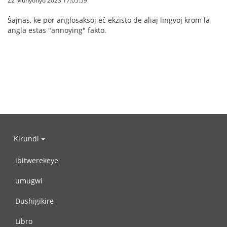
22 Munyonyo 2023 17:05:59
Ŝajnas, ke por anglosaksoj eĉ ekzisto de aliaj lingvoj krom la
angla estas "annoying" fakto.
Kirundi
ibitwerekeye
umugwi
Dushigikire
Libro