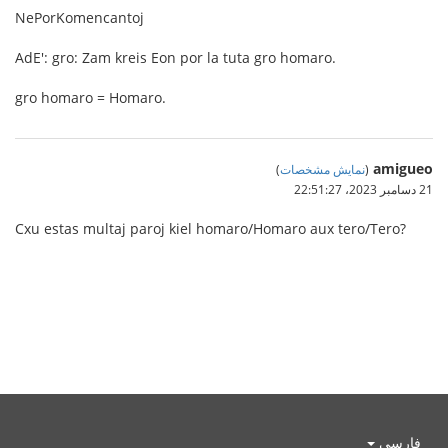
NePorKomencantoj
AdE': gro: Zam kreis Eon por la tuta gro homaro.
gro homaro = Homaro.
amigueo
(
نمایش مشخصات
)
21 دسامبر 2023،‏ 22:51:27
Cxu estas multaj paroj kiel homaro/Homaro aux tero/Tero?
فارسی