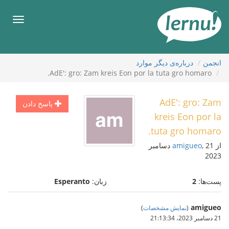
رود
ه
فهرس
حتوا
انجمن
درباره‌ی دیگر موارد
AdE': gro: Zam kreis Eon por la tuta gro homaro.
AdE': gro: Zam
پاسخ دادن
kreis Eon por la
tuta gro homaro.
از
amigueo
, 21 دسامبر
2023
پست‌ها:
2
زبان:
Esperanto
amigueo
(
نمایش مشخصات
)
21 دسامبر 2023،‏ 21:13:34