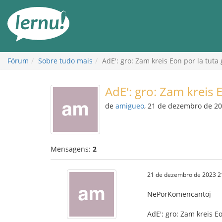
Ir
ao
conteúdo
Fórum
Sobre tudo mais
AdE': gro: Zam kreis Eon por la tuta
AdE': gro: Zam kreis 
de
amigueo
, 21 de dezembro de 2
Mensagens:
2
21 de dezembro de 2023 2
NePorKomencantoj
AdE': gro: Zam kreis E