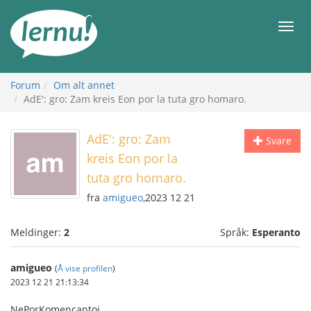
Til
innholdet
Meny
Forum
Om alt annet
AdE': gro: Zam kreis Eon por la tuta gro homaro.
AdE': gro: Zam
Svare
kreis Eon por la
tuta gro homaro.
fra
amigueo
,2023 12 21
Meldinger:
2
Språk:
Esperanto
amigueo
(
Å vise profilen
)
2023 12 21 21:13:34
NePorKomencantoj