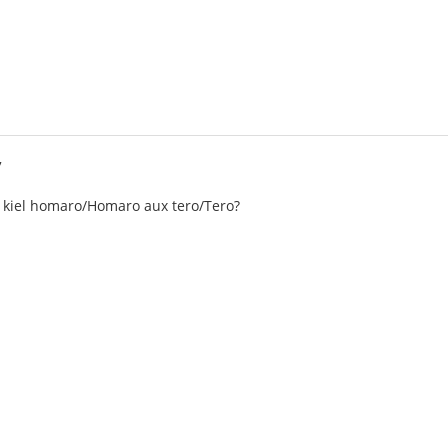
7
j kiel homaro/Homaro aux tero/Tero?