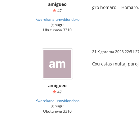
amigueo
gro homaro = Homaro.
47
Kwerekana umwidondoro
Igihugu:
Ubutumwa 3310
21 Kigarama 2023 22:51:2
Cxu estas multaj paro
amigueo
47
Kwerekana umwidondoro
Igihugu:
Ubutumwa 3310