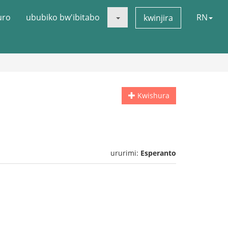
uro
ububiko bw'ibitabo
RN
kwinjira
Kwishura
ururimi:
Esperanto