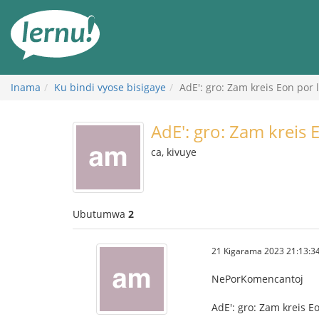
Ku
rupapuro
rw'ibirimwo
Inama
Ku bindi vyose bisigaye
AdE': gro: Zam kreis Eon por 
AdE': gro: Zam kreis 
ca, kivuye
Ubutumwa
2
21 Kigarama 2023 21:13:3
NePorKomencantoj
AdE': gro: Zam kreis E