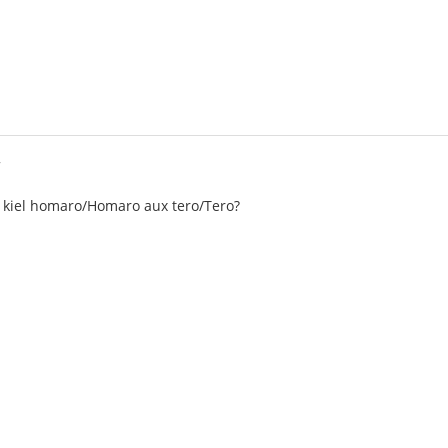
7
j kiel homaro/Homaro aux tero/Tero?