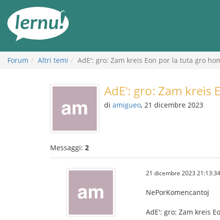
Vai
all’indice
Forum
Altri temi
AdE': gro: Zam kreis Eon por la tuta gro ho
AdE': gro: Zam kreis 
di
amigueo
, 21 dicembre 2023
Messaggi:
2
21 dicembre 2023 21:13:3
NePorKomencantoj
AdE': gro: Zam kreis E