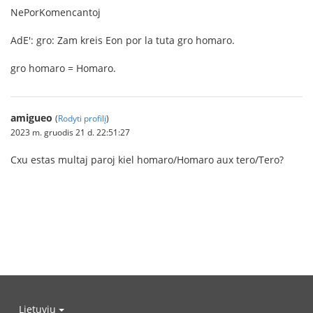
NePorKomencantoj
AdE': gro: Zam kreis Eon por la tuta gro homaro.
gro homaro = Homaro.
amigueo
(
Rodyti profilį
)
2023 m. gruodis 21 d. 22:51:27
Cxu estas multaj paroj kiel homaro/Homaro aux tero/Tero?
Lietuvių