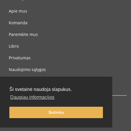
Apie mus
Komanda
Paremkite mus
Libro
Privatumas
Naudojimo sąlygos
Susisiekite su mumis
Ši svetainė naudoja slapukus.
Daugiau informacijos
Sutinku
© 2002-2026 lernu.net |
Impressum