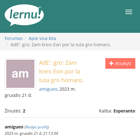
Į
turinį
Meni
Forumas
Apie visa kita
AdE': gro: Zam kreis Eon por la tuta gro homaro.
AdE': gro: Zam
Atsakyti
kreis Eon por la
tuta gro homaro.
amigueo
, 2023 m.
gruodis 21 d.
Žinutės:
2
Kalba:
Esperanto
amigueo
(
Rodyti profilį
)
2023 m. gruodis 21 d. 21:13:34