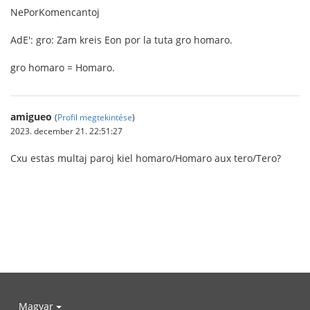
NePorKomencantoj
AdE': gro: Zam kreis Eon por la tuta gro homaro.
gro homaro = Homaro.
amigueo
(
Profil megtekintése
)
2023. december 21. 22:51:27
Cxu estas multaj paroj kiel homaro/Homaro aux tero/Tero?
Magyar