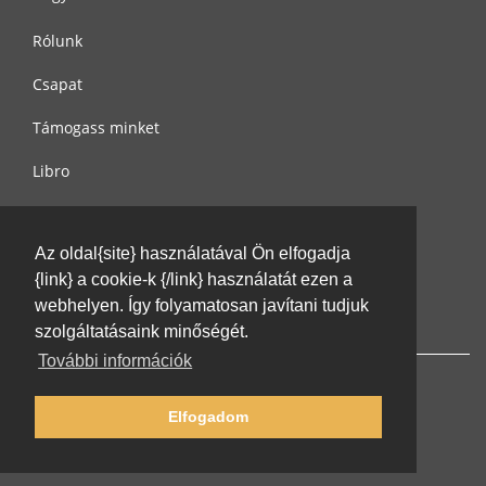
Rólunk
Csapat
Támogass minket
Libro
Adatvédelem
Az oldal{site} használatával Ön elfogadja
Használati feltételek
{link} a cookie-k {/link} használatát ezen a
Írj nekünk
webhelyen. Így folyamatosan javítani tudjuk
szolgáltatásaink minőségét.
További információk
Elfogadom
© 2002-2026 lernu.net |
Impressum