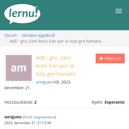
Tartalom
Men
Fórum
Minden egyébről
AdE': gro: Zam kreis Eon por la tuta gro homaro.
AdE': gro: Zam
Válaszok
kreis Eon por la
tuta gro homaro.
amigueo
-tól, 2023.
december 21.
Hozzászólások:
2
Nyelv:
Esperanto
amigueo
(
Profil megtekintése
)
2023. december 21. 21:13:34