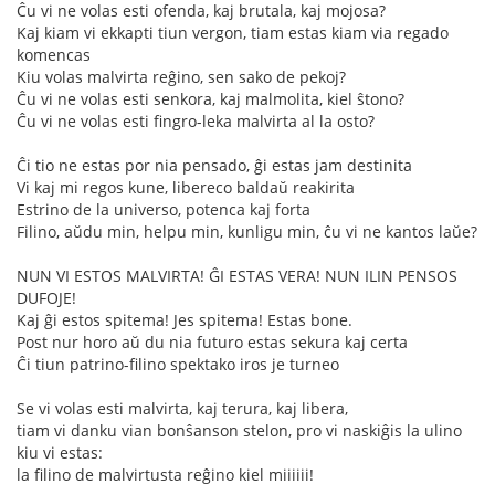
Ĉu vi ne volas esti ofenda, kaj brutala, kaj mojosa?
Kaj kiam vi ekkapti tiun vergon, tiam estas kiam via regado
komencas
Kiu volas malvirta reĝino, sen sako de pekoj?
Ĉu vi ne volas esti senkora, kaj malmolita, kiel ŝtono?
Ĉu vi ne volas esti fingro-leka malvirta al la osto?
Ĉi tio ne estas por nia pensado, ĝi estas jam destinita
Vi kaj mi regos kune, libereco baldaŭ reakirita
Estrino de la universo, potenca kaj forta
Filino, aŭdu min, helpu min, kunligu min, ĉu vi ne kantos laŭe?
NUN VI ESTOS MALVIRTA! ĜI ESTAS VERA! NUN ILIN PENSOS
DUFOJE!
Kaj ĝi estos spitema! Jes spitema! Estas bone.
Post nur horo aŭ du nia futuro estas sekura kaj certa
Ĉi tiun patrino-filino spektako iros je turneo
Se vi volas esti malvirta, kaj terura, kaj libera,
tiam vi danku vian bonŝanson stelon, pro vi naskiĝis la ulino
kiu vi estas:
la filino de malvirtusta reĝino kiel miiiiii!