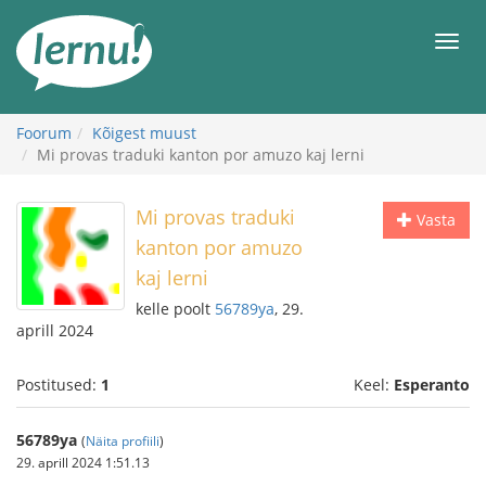
Sisu
juurde
Men
Foorum
Kõigest muust
Mi provas traduki kanton por amuzo kaj lerni
Mi provas traduki
Vasta
kanton por amuzo
kaj lerni
kelle poolt
56789ya
, 29.
aprill 2024
Postitused:
1
Keel:
Esperanto
56789ya
(
Näita profiili
)
29. aprill 2024 1:51.13