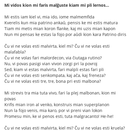
Mi vidos kion mi faris malĝuste kiam mi pli lernos...
Mi estis iam kiel vi, mia ido, iome malmemfida
Kverelis kun mia patrino ankaŭ, pensis ke mi estis matura
Tiam mi metis mian koron flanke, kaj mi uzis mian kapon
Nun mi pensas ke estas la fojo por aŭdi kion kara Patrino diris
Ĉu vi ne volas esti malvirta, kiel mi? Ĉu vi ne volas esti
malafabla?
Ĉu vi ne volas fari malordecon, via ĉiutaga rutino?
Nu, vi povas pasigi vian vivon zorgi pri la povroj
Sed, kiam vi estas malvirta, fari malpli estas fari pli
Ĉu vi ne volas esti senkompata, kaj aĉa, kaj freneza?
Ĉu vi ne volas esti tre, tre, bona pri esti malbona?
Mi strevis tra mia tuta vivo, fari la plej malbonan, kion mi
povas
Krifis mian iron al venko, konstruis mian superplanon
Nun la fojo venis, mia karo, por vi preni vian lokon
Promesu min, ke vi penos esti, tuta malgracanto! He-he!
Ĉu vi ne volas esti malvirta, kiel mi? Ĉu vi ne volas esti kruela?