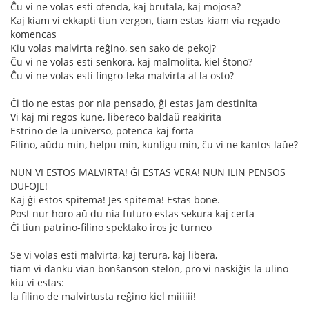
Ĉu vi ne volas esti ofenda, kaj brutala, kaj mojosa?
Kaj kiam vi ekkapti tiun vergon, tiam estas kiam via regado
komencas
Kiu volas malvirta reĝino, sen sako de pekoj?
Ĉu vi ne volas esti senkora, kaj malmolita, kiel ŝtono?
Ĉu vi ne volas esti fingro-leka malvirta al la osto?
Ĉi tio ne estas por nia pensado, ĝi estas jam destinita
Vi kaj mi regos kune, libereco baldaŭ reakirita
Estrino de la universo, potenca kaj forta
Filino, aŭdu min, helpu min, kunligu min, ĉu vi ne kantos laŭe?
NUN VI ESTOS MALVIRTA! ĜI ESTAS VERA! NUN ILIN PENSOS
DUFOJE!
Kaj ĝi estos spitema! Jes spitema! Estas bone.
Post nur horo aŭ du nia futuro estas sekura kaj certa
Ĉi tiun patrino-filino spektako iros je turneo
Se vi volas esti malvirta, kaj terura, kaj libera,
tiam vi danku vian bonŝanson stelon, pro vi naskiĝis la ulino
kiu vi estas:
la filino de malvirtusta reĝino kiel miiiiii!