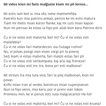
Mi vidos kion mi faris malĝuste kiam mi pli lernos...
Mi estis iam kiel vi, mia ido, iome malmemfida
Kverelis kun mia patrino ankaŭ, pensis ke mi estis matura
Tiam mi metis mian koron flanke, kaj mi uzis mian kapon
Nun mi pensas ke estas la fojo por aŭdi kion kara Patrino diris
Ĉu vi ne volas esti malvirta, kiel mi? Ĉu vi ne volas esti
malafabla?
Ĉu vi ne volas fari malordecon, via ĉiutaga rutino?
Nu, vi povas pasigi vian vivon zorgi pri la povroj
Sed, kiam vi estas malvirta, fari malpli estas fari pli
Ĉu vi ne volas esti senkompata, kaj aĉa, kaj freneza?
Ĉu vi ne volas esti tre, tre, bona pri esti malbona?
Mi strevis tra mia tuta vivo, fari la plej malbonan, kion mi
povas
Krifis mian iron al venko, konstruis mian superplanon
Nun la fojo venis, mia karo, por vi preni vian lokon
Promesu min, ke vi penos esti, tuta malgracanto! He-he!
Ĉu vi ne volas esti malvirta, kiel mi? Ĉu vi ne volas esti kruela?