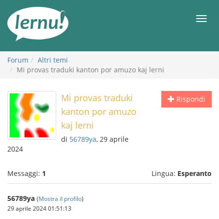
Vai
all’indice
Men
Forum
Altri temi
Mi provas traduki kanton por amuzo kaj lerni
Mi provas traduki
Rispondi
kanton por amuzo
kaj lerni
di
56789ya
, 29 aprile
2024
Messaggi:
1
Lingua:
Esperanto
56789ya
(
Mostra il profilo
)
29 aprile 2024 01:51:13