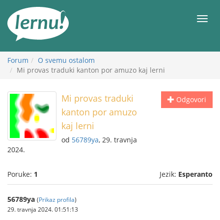
Sadržaj
Meni
Forum
O svemu ostalom
Mi provas traduki kanton por amuzo kaj lerni
Mi provas traduki
Odgovori
kanton por amuzo
kaj lerni
od
56789ya
, 29. travnja
2024.
Poruke:
1
Jezik:
Esperanto
56789ya
(
Prikaz profila
)
29. travnja 2024. 01:51:13