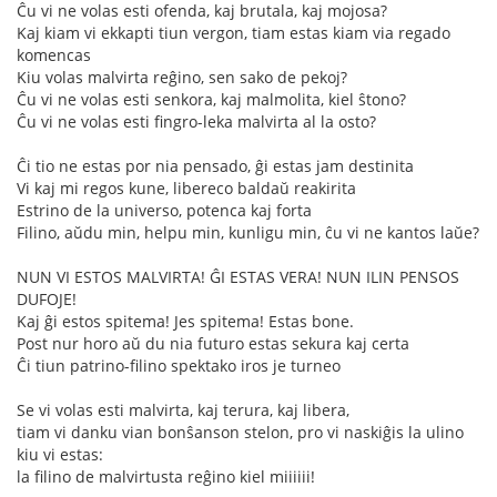
Ĉu vi ne volas esti ofenda, kaj brutala, kaj mojosa?
Kaj kiam vi ekkapti tiun vergon, tiam estas kiam via regado
komencas
Kiu volas malvirta reĝino, sen sako de pekoj?
Ĉu vi ne volas esti senkora, kaj malmolita, kiel ŝtono?
Ĉu vi ne volas esti fingro-leka malvirta al la osto?
Ĉi tio ne estas por nia pensado, ĝi estas jam destinita
Vi kaj mi regos kune, libereco baldaŭ reakirita
Estrino de la universo, potenca kaj forta
Filino, aŭdu min, helpu min, kunligu min, ĉu vi ne kantos laŭe?
NUN VI ESTOS MALVIRTA! ĜI ESTAS VERA! NUN ILIN PENSOS
DUFOJE!
Kaj ĝi estos spitema! Jes spitema! Estas bone.
Post nur horo aŭ du nia futuro estas sekura kaj certa
Ĉi tiun patrino-filino spektako iros je turneo
Se vi volas esti malvirta, kaj terura, kaj libera,
tiam vi danku vian bonŝanson stelon, pro vi naskiĝis la ulino
kiu vi estas:
la filino de malvirtusta reĝino kiel miiiiii!