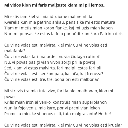
Mi vidos kion mi faris malĝuste kiam mi pli lernos...
Mi estis iam kiel vi, mia ido, iome malmemfida
Kverelis kun mia patrino ankaŭ, pensis ke mi estis matura
Tiam mi metis mian koron flanke, kaj mi uzis mian kapon
Nun mi pensas ke estas la fojo por aŭdi kion kara Patrino diris
Ĉu vi ne volas esti malvirta, kiel mi? Ĉu vi ne volas esti
malafabla?
Ĉu vi ne volas fari malordecon, via ĉiutaga rutino?
Nu, vi povas pasigi vian vivon zorgi pri la povroj
Sed, kiam vi estas malvirta, fari malpli estas fari pli
Ĉu vi ne volas esti senkompata, kaj aĉa, kaj freneza?
Ĉu vi ne volas esti tre, tre, bona pri esti malbona?
Mi strevis tra mia tuta vivo, fari la plej malbonan, kion mi
povas
Krifis mian iron al venko, konstruis mian superplanon
Nun la fojo venis, mia karo, por vi preni vian lokon
Promesu min, ke vi penos esti, tuta malgracanto! He-he!
Ĉu vi ne volas esti malvirta, kiel mi? Ĉu vi ne volas esti kruela?