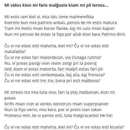
Mi vidos kion mi faris malĝuste kiam mi pli lernos...
Mi estis iam kiel vi, mia ido, iome malmemfida
Kverelis kun mia patrino ankaŭ, pensis ke mi estis matura
Tiam mi metis mian koron flanke, kaj mi uzis mian kapon
Nun mi pensas ke estas la fojo por aŭdi kion kara Patrino diris
Ĉu vi ne volas esti malvirta, kiel mi? Ĉu vi ne volas esti
malafabla?
Ĉu vi ne volas fari malordecon, via ĉiutaga rutino?
Nu, vi povas pasigi vian vivon zorgi pri la povroj
Sed, kiam vi estas malvirta, fari malpli estas fari pli
Ĉu vi ne volas esti senkompata, kaj aĉa, kaj freneza?
Ĉu vi ne volas esti tre, tre, bona pri esti malbona?
Mi strevis tra mia tuta vivo, fari la plej malbonan, kion mi
povas
Krifis mian iron al venko, konstruis mian superplanon
Nun la fojo venis, mia karo, por vi preni vian lokon
Promesu min, ke vi penos esti, tuta malgracanto! He-he!
Ĉu vi ne volas esti malvirta, kiel mi? Ĉu vi ne volas esti kruela?