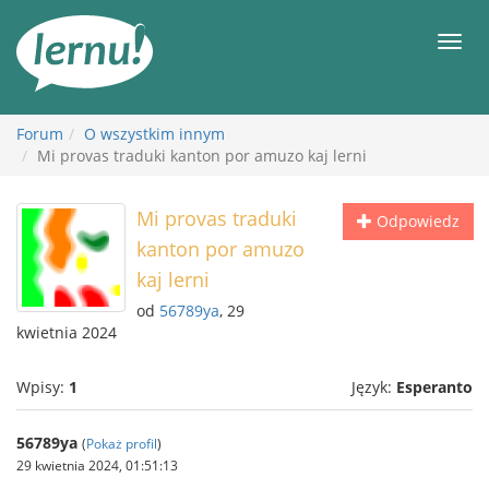
Więcej
Men
Forum
O wszystkim innym
Mi provas traduki kanton por amuzo kaj lerni
Mi provas traduki
Odpowiedz
kanton por amuzo
kaj lerni
od
56789ya
, 29
kwietnia 2024
Wpisy:
1
Język:
Esperanto
56789ya
(
Pokaż profil
)
29 kwietnia 2024, 01:51:13