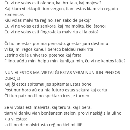
Ĉu vi ne volas esti ofenda, kaj brutala, kaj mojosa?
Kaj kiam vi ekkapti tiun vergon, tiam estas kiam via regado
komencas
Kiu volas malvirta reĝino, sen sako de pekoj?
Ĉu vi ne volas esti senkora, kaj malmolita, kiel ŝtono?
Ĉu vi ne volas esti fingro-leka malvirta al la osto?
Ĉi tio ne estas por nia pensado, ĝi estas jam destinita
Vi kaj mi regos kune, libereco baldaŭ reakirita
Estrino de la universo, potenca kaj forta
Filino, aŭdu min, helpu min, kunligu min, ĉu vi ne kantos laŭe?
NUN VI ESTOS MALVIRTA! ĜI ESTAS VERA! NUN ILIN PENSOS
DUFOJE!
Kaj ĝi estos spitema! Jes spitema! Estas bone.
Post nur horo aŭ du nia futuro estas sekura kaj certa
Ĉi tiun patrino-filino spektako iros je turneo
Se vi volas esti malvirta, kaj terura, kaj libera,
tiam vi danku vian bonŝanson stelon, pro vi naskiĝis la ulino
kiu vi estas:
la filino de malvirtusta reĝino kiel miiiiii!