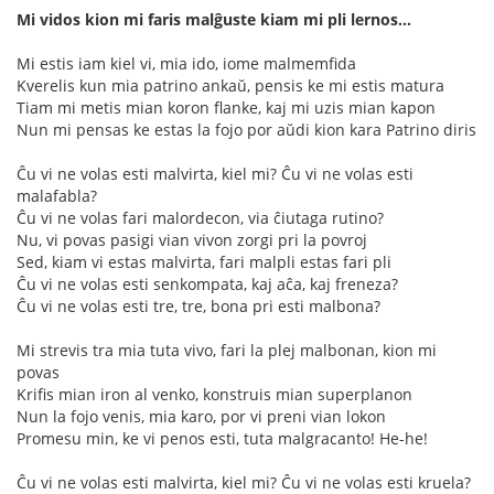
Mi vidos kion mi faris malĝuste kiam mi pli lernos...
Mi estis iam kiel vi, mia ido, iome malmemfida
Kverelis kun mia patrino ankaŭ, pensis ke mi estis matura
Tiam mi metis mian koron flanke, kaj mi uzis mian kapon
Nun mi pensas ke estas la fojo por aŭdi kion kara Patrino diris
Ĉu vi ne volas esti malvirta, kiel mi? Ĉu vi ne volas esti
malafabla?
Ĉu vi ne volas fari malordecon, via ĉiutaga rutino?
Nu, vi povas pasigi vian vivon zorgi pri la povroj
Sed, kiam vi estas malvirta, fari malpli estas fari pli
Ĉu vi ne volas esti senkompata, kaj aĉa, kaj freneza?
Ĉu vi ne volas esti tre, tre, bona pri esti malbona?
Mi strevis tra mia tuta vivo, fari la plej malbonan, kion mi
povas
Krifis mian iron al venko, konstruis mian superplanon
Nun la fojo venis, mia karo, por vi preni vian lokon
Promesu min, ke vi penos esti, tuta malgracanto! He-he!
Ĉu vi ne volas esti malvirta, kiel mi? Ĉu vi ne volas esti kruela?