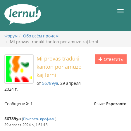
К
содержанию
Мен
Форум
Обо всём прочем
Mi provas traduki kanton por amuzo kaj lerni
Mi provas traduki
Ответить
kanton por amuzo
kaj lerni
от
56789ya
, 29 апреля
2024 г.
Сообщений:
1
Язык:
Esperanto
56789ya
(
Показать профиль
)
29 апреля 2024 г., 1:51:13