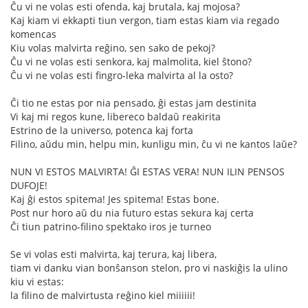
Ĉu vi ne volas esti ofenda, kaj brutala, kaj mojosa?
Kaj kiam vi ekkapti tiun vergon, tiam estas kiam via regado
komencas
Kiu volas malvirta reĝino, sen sako de pekoj?
Ĉu vi ne volas esti senkora, kaj malmolita, kiel ŝtono?
Ĉu vi ne volas esti fingro-leka malvirta al la osto?
Ĉi tio ne estas por nia pensado, ĝi estas jam destinita
Vi kaj mi regos kune, libereco baldaŭ reakirita
Estrino de la universo, potenca kaj forta
Filino, aŭdu min, helpu min, kunligu min, ĉu vi ne kantos laŭe?
NUN VI ESTOS MALVIRTA! ĜI ESTAS VERA! NUN ILIN PENSOS
DUFOJE!
Kaj ĝi estos spitema! Jes spitema! Estas bone.
Post nur horo aŭ du nia futuro estas sekura kaj certa
Ĉi tiun patrino-filino spektako iros je turneo
Se vi volas esti malvirta, kaj terura, kaj libera,
tiam vi danku vian bonŝanson stelon, pro vi naskiĝis la ulino
kiu vi estas:
la filino de malvirtusta reĝino kiel miiiiii!