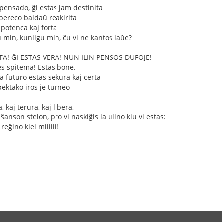
 pensado, ĝi estas jam destinita
ibereco baldaŭ reakirita
 potenca kaj forta
u min, kunligu min, ĉu vi ne kantos laŭe?
A! ĜI ESTAS VERA! NUN ILIN PENSOS DUFOJE!
Jes spitema! Estas bone.
a futuro estas sekura kaj certa
spektako iros je turneo
, kaj terura, kaj libera,
anson stelon, pro vi naskiĝis la ulino kiu vi estas:
reĝino kiel miiiiii!