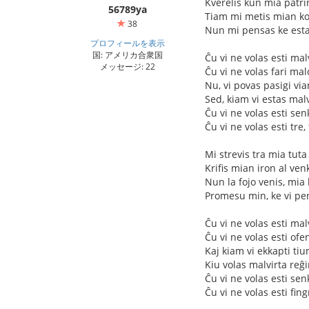
Kverelis kun mia patri
56789ya
Tiam mi metis mian ko
38
Nun mi pensas ke estas
プロフィールを表示
国: アメリカ合衆国
Ĉu vi ne volas esti mal
メッセージ: 22
Ĉu vi ne volas fari mal
Nu, vi povas pasigi via
Sed, kiam vi estas malvi
Ĉu vi ne volas esti sen
Ĉu vi ne volas esti tre
Mi strevis tra mia tuta
Krifis mian iron al ve
Nun la fojo venis, mia 
Promesu min, ke vi pen
Ĉu vi ne volas esti malv
Ĉu vi ne volas esti ofe
Kaj kiam vi ekkapti ti
Kiu volas malvirta reĝ
Ĉu vi ne volas esti sen
Ĉu vi ne volas esti fing