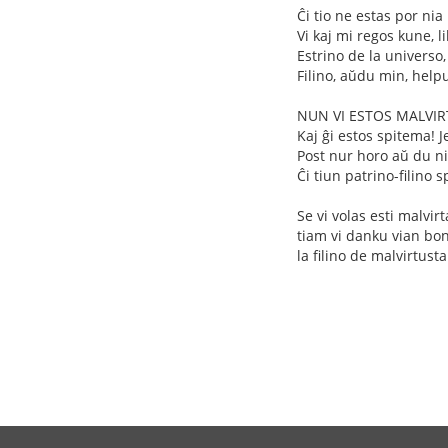
Ĉi tio ne estas por nia
Vi kaj mi regos kune, l
Estrino de la universo,
Filino, aŭdu min, help
NUN VI ESTOS MALVIRT
Kaj ĝi estos spitema! 
Post nur horo aŭ du ni
Ĉi tiun patrino-filino 
Se vi volas esti malvirta
tiam vi danku vian bonŝ
la filino de malvirtusta 