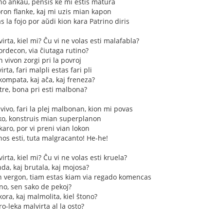
no ankaŭ, pensis ke mi estis matura
ron flanke, kaj mi uzis mian kapon
 la fojo por aŭdi kion kara Patrino diris
virta, kiel mi? Ĉu vi ne volas esti malafabla?
ordecon, via ĉiutaga rutino?
n vivon zorgi pri la povroj
rta, fari malpli estas fari pli
kompata, kaj aĉa, kaj freneza?
, tre, bona pri esti malbona?
 vivo, fari la plej malbonan, kion mi povas
nko, konstruis mian superplanon
karo, por vi preni vian lokon
os esti, tuta malgracanto! He-he!
irta, kiel mi? Ĉu vi ne volas esti kruela?
nda, kaj brutala, kaj mojosa?
un vergon, tiam estas kiam via regado komencas
ino, sen sako de pekoj?
kora, kaj malmolita, kiel ŝtono?
ro-leka malvirta al la osto?