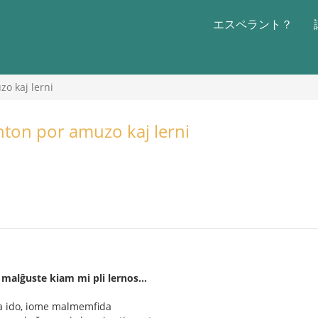
エスペラント？
o kaj lerni
nton por amuzo kaj lerni
 malĝuste kiam mi pli lernos...
mia ido, iome malmemfida