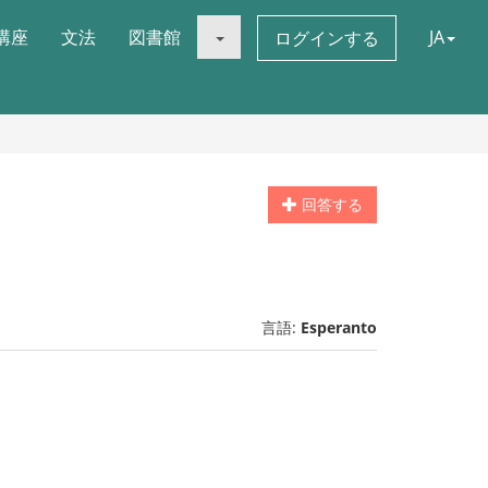
講座
文法
図書館
JA
ログインする
回答する
言語:
Esperanto