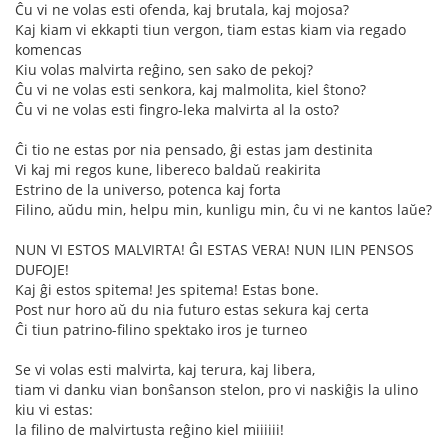
Ĉu vi ne volas esti ofenda, kaj brutala, kaj mojosa?
Kaj kiam vi ekkapti tiun vergon, tiam estas kiam via regado
komencas
Kiu volas malvirta reĝino, sen sako de pekoj?
Ĉu vi ne volas esti senkora, kaj malmolita, kiel ŝtono?
Ĉu vi ne volas esti fingro-leka malvirta al la osto?
Ĉi tio ne estas por nia pensado, ĝi estas jam destinita
Vi kaj mi regos kune, libereco baldaŭ reakirita
Estrino de la universo, potenca kaj forta
Filino, aŭdu min, helpu min, kunligu min, ĉu vi ne kantos laŭe?
NUN VI ESTOS MALVIRTA! ĜI ESTAS VERA! NUN ILIN PENSOS
DUFOJE!
Kaj ĝi estos spitema! Jes spitema! Estas bone.
Post nur horo aŭ du nia futuro estas sekura kaj certa
Ĉi tiun patrino-filino spektako iros je turneo
Se vi volas esti malvirta, kaj terura, kaj libera,
tiam vi danku vian bonŝanson stelon, pro vi naskiĝis la ulino
kiu vi estas:
la filino de malvirtusta reĝino kiel miiiiii!