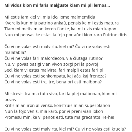
Mi vidos kion mi faris malĝuste kiam mi pli lernos...
Mi estis iam kiel vi, mia ido, iome malmemfida
Kverelis kun mia patrino ankaŭ, pensis ke mi estis matura
Tiam mi metis mian koron flanke, kaj mi uzis mian kapon
Nun mi pensas ke estas la fojo por aŭdi kion kara Patrino diris
Ĉu vi ne volas esti malvirta, kiel mi? Ĉu vi ne volas esti
malafabla?
Ĉu vi ne volas fari malordecon, via ĉiutaga rutino?
Nu, vi povas pasigi vian vivon zorgi pri la povroj
Sed, kiam vi estas malvirta, fari malpli estas fari pli
Ĉu vi ne volas esti senkompata, kaj aĉa, kaj freneza?
Ĉu vi ne volas esti tre, tre, bona pri esti malbona?
Mi strevis tra mia tuta vivo, fari la plej malbonan, kion mi
povas
Krifis mian iron al venko, konstruis mian superplanon
Nun la fojo venis, mia karo, por vi preni vian lokon
Promesu min, ke vi penos esti, tuta malgracanto! He-he!
Ĉu vi ne volas esti malvirta, kiel mi? Ĉu vi ne volas esti kruela?