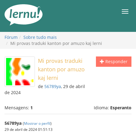
Ir
ao
Men
conteúdo
Fórum
Sobre tudo mais
Mi provas traduki kanton por amuzo kaj lerni
Mi provas traduki
Responder
kanton por amuzo
kaj lerni
de
56789ya
, 29 de abril
de 2024
Mensagens:
1
Idioma:
Esperanto
56789ya
(
Mostrar o perfil
)
29 de abril de 2024 01:51:13