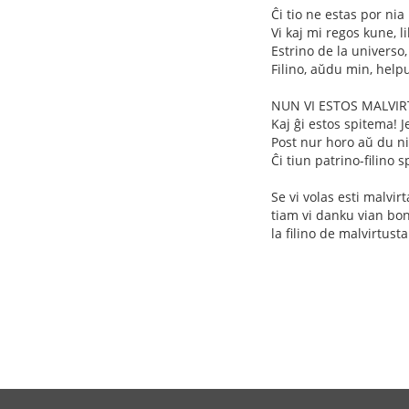
Ĉi tio ne estas por nia
Vi kaj mi regos kune, l
Estrino de la universo,
Filino, aŭdu min, help
NUN VI ESTOS MALVIRT
Kaj ĝi estos spitema! 
Post nur horo aŭ du ni
Ĉi tiun patrino-filino 
Se vi volas esti malvirta
tiam vi danku vian bonŝ
la filino de malvirtusta 