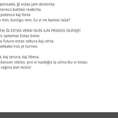
 pensado, ĝi estas jam destinita
ibereco baldaŭ reakirita
 potenca kaj forta
u min, kunligu min, ĉu vi ne kantos laŭe?
A! ĜI ESTAS VERA! NUN ILIN PENSOS DUFOJE!
Jes spitema! Estas bone.
a futuro estas sekura kaj certa
spektako iros je turneo
, kaj terura, kaj libera,
anson stelon, pro vi naskiĝis la ulino kiu vi estas:
reĝino kiel miiiiii!