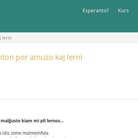
Esperanto?
Kurs
 lerni
nton por amuzo kaj lerni
 malĝuste kiam mi pli lernos...
mia ido, iome malmemfida