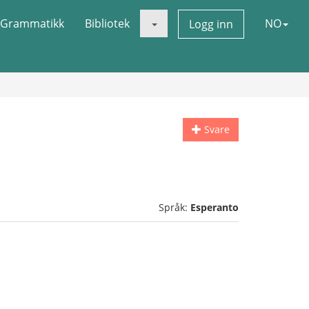
Grammatikk
Bibliotek
NO
Logg inn
Svare
Språk:
Esperanto