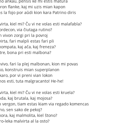
no ankaŭ, pensis ke mi estis matura
ron flanke, kaj mi uzis mian kapon
 la fojo por aŭdi kion kara Patrino diris
virta, kiel mi? Ĉu vi ne volas esti malafabla?
ordecon, via ĉiutaga rutino?
n vivon zorgi pri la povroj
rta, fari malpli estas fari pli
kompata, kaj aĉa, kaj freneza?
, tre, bona pri esti malbona?
 vivo, fari la plej malbonan, kion mi povas
nko, konstruis mian superplanon
karo, por vi preni vian lokon
os esti, tuta malgracanto! He-he!
irta, kiel mi? Ĉu vi ne volas esti kruela?
nda, kaj brutala, kaj mojosa?
un vergon, tiam estas kiam via regado komencas
ino, sen sako de pekoj?
kora, kaj malmolita, kiel ŝtono?
ro-leka malvirta al la osto?