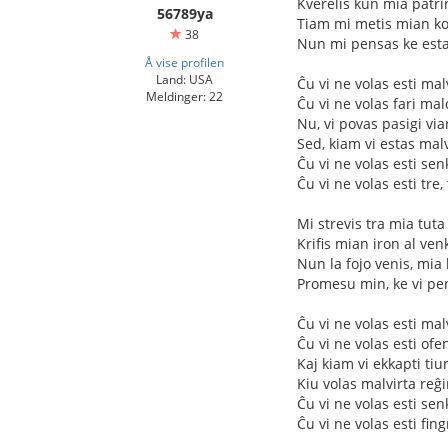
Kverelis kun mia patri
56789ya
Tiam mi metis mian ko
38
Nun mi pensas ke estas
Å vise profilen
Land: USA
Ĉu vi ne volas esti mal
Meldinger: 22
Ĉu vi ne volas fari mal
Nu, vi povas pasigi via
Sed, kiam vi estas malvi
Ĉu vi ne volas esti sen
Ĉu vi ne volas esti tre
Mi strevis tra mia tuta
Krifis mian iron al ve
Nun la fojo venis, mia 
Promesu min, ke vi pen
Ĉu vi ne volas esti malv
Ĉu vi ne volas esti ofe
Kaj kiam vi ekkapti ti
Kiu volas malvirta reĝ
Ĉu vi ne volas esti sen
Ĉu vi ne volas esti fing