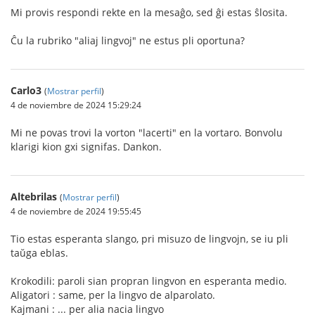
Mi provis respondi rekte en la mesaĝo, sed ĝi estas ŝlosita.
Ĉu la rubriko "aliaj lingvoj" ne estus pli oportuna?
Carlo3
(
Mostrar perfil
)
4 de noviembre de 2024 15:29:24
Mi ne povas trovi la vorton "lacerti" en la vortaro. Bonvolu
klarigi kion gxi signifas. Dankon.
Altebrilas
(
Mostrar perfil
)
4 de noviembre de 2024 19:55:45
Tio estas esperanta slango, pri misuzo de lingvojn, se iu pli
taŭga eblas.
Krokodili: paroli sian propran lingvon en esperanta medio.
Aligatori : same, per la lingvo de alparolato.
Kajmani : ... per alia nacia lingvo