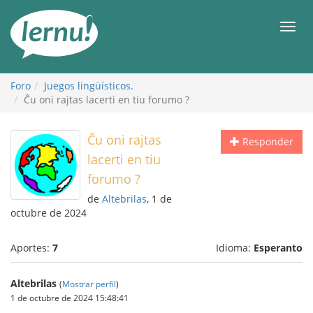
Contenido
Men
Foro
Juegos lingüísticos.
Ĉu oni rajtas lacerti en tiu forumo ?
Ĉu oni rajtas
Responder
lacerti en tiu
forumo ?
de
Altebrilas
, 1 de
octubre de 2024
Aportes:
7
Idioma:
Esperanto
Altebrilas
(
Mostrar perfil
)
1 de octubre de 2024 15:48:41