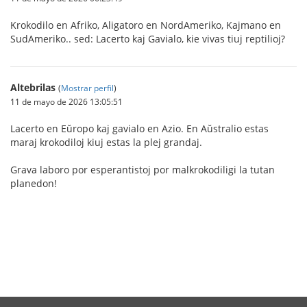
Krokodilo en Afriko, Aligatoro en NordAmeriko, Kajmano en
SudAmeriko.. sed: Lacerto kaj Gavialo, kie vivas tiuj reptilioj?
Altebrilas
(
Mostrar perfil
)
11 de mayo de 2026 13:05:51
Lacerto en Eŭropo kaj gavialo en Azio. En Aŭstralio estas
maraj krokodiloj kiuj estas la plej grandaj.
Grava laboro por esperantistoj por malkrokodiligi la tutan
planedon!