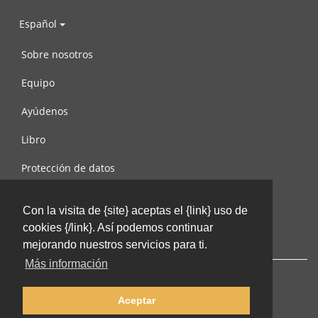
Español
Sobre nosotros
Equipo
Ayúdenos
Libro
Protección de datos
Condiciones de uso
Con la visita de {site} aceptas el {link} uso de
Contáctenos
cookies {/link}. Así podemos continuar
mejorando nuestros servicios para ti.
Más información
Aceptar
© 2002-2026 lernu.net |
Impressum