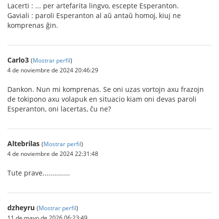
Lacerti : ... per artefarita lingvo, escepte Esperanton.
Gaviali : paroli Esperanton al aŭ antaŭ homoj, kiuj ne
komprenas ĝin.
Carlo3
(
Mostrar perfil
)
4 de noviembre de 2024 20:46:29
Dankon. Nun mi komprenas. Se oni uzas vortojn axu frazojn
de tokipono axu volapuk en situacio kiam oni devas paroli
Esperanton, oni lacertas, ĉu ne?
Altebrilas
(
Mostrar perfil
)
4 de noviembre de 2024 22:31:48
Tute prave..............
dzheyru
(
Mostrar perfil
)
11 de mayo de 2026 06:23:49