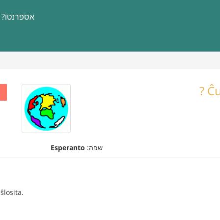
אספרנטו?
Ĉu
שפה:
Esperanto
ŝlosita.