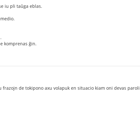
e iu pli taŭga eblas.
 medio.
.
 ne komprenas ĝin.
frazojn de tokipono axu volapuk en situacio kiam oni devas paroli