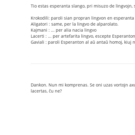
Tio estas esperanta slango, pri misuzo de lingvojn, s
Krokodili: paroli sian propran lingvon en esperanta
Aligatori : same, per la lingvo de alparolato.
Kajmani : ... per alia nacia lingvo
Lacerti : ... per artefarita lingvo, escepte Esperanton
Gaviali : paroli Esperanton al aŭ antaŭ homoj, kiuj
Dankon. Nun mi komprenas. Se oni uzas vortojn axu 
lacertas, ĉu ne?