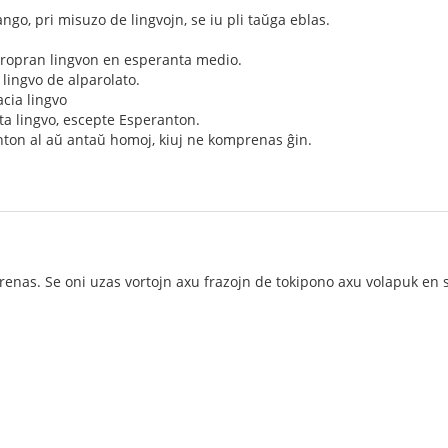
ngo, pri misuzo de lingvojn, se iu pli taŭga eblas.
 propran lingvon en esperanta medio.
a lingvo de alparolato.
acia lingvo
rita lingvo, escepte Esperanton.
anton al aŭ antaŭ homoj, kiuj ne komprenas ĝin.
nas. Se oni uzas vortojn axu frazojn de tokipono axu volapuk en s