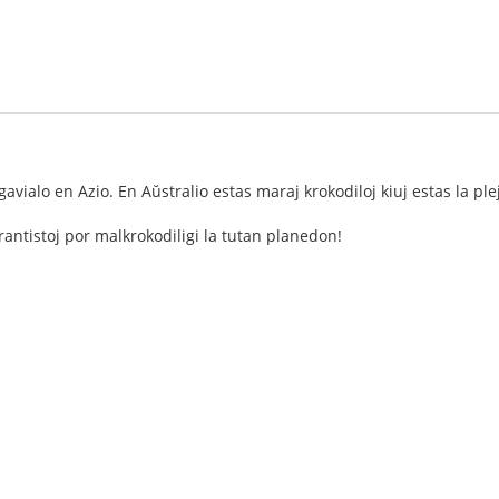
avialo en Azio. En Aŭstralio estas maraj krokodiloj kiuj estas la ple
antistoj por malkrokodiligi la tutan planedon!