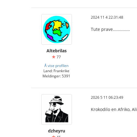
2024 11 4 22:31:48
Tute prave..............
Altebrilas
77
Å vise profilen
Land: Frankrike
Meldinger: 5391
2026 5 11 06:23:49
Krokodilo en Afriko, Al
dzheyru