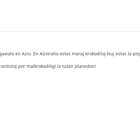
avialo en Azio. En Aŭstralio estas maraj krokodiloj kiuj estas la ple
antistoj por malkrokodiligi la tutan planedon!