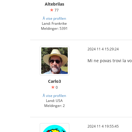
Altebrilas
77
Å vise profilen
Land: Frankrike
Meldinger: 5391
2024 11 4 15:29:24
Mi ne povas trovi la vo
Carlo3
0
Å vise profilen
Land: USA
Meldinger: 2
2024 11 4 19:55:45