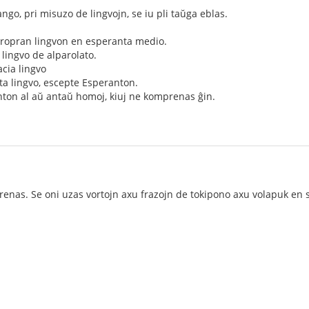
ngo, pri misuzo de lingvojn, se iu pli taŭga eblas.
 propran lingvon en esperanta medio.
a lingvo de alparolato.
acia lingvo
rita lingvo, escepte Esperanton.
anton al aŭ antaŭ homoj, kiuj ne komprenas ĝin.
nas. Se oni uzas vortojn axu frazojn de tokipono axu volapuk en s