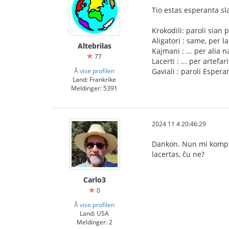
Tio estas esperanta sla
Krokodili: paroli sian
Aligatori : same, per l
Altebrilas
Kajmani : ... per alia n
77
Lacerti : ... per artefa
Å vise profilen
Gaviali : paroli Esper
Land: Frankrike
Meldinger: 5391
2024 11 4 20:46:29
Dankon. Nun mi kompre
lacertas, ĉu ne?
Carlo3
0
Å vise profilen
Land: USA
Meldinger: 2