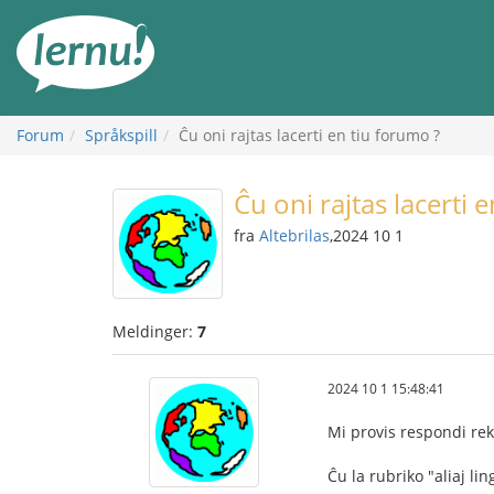
Til
innholdet
Forum
Språkspill
Ĉu oni rajtas lacerti en tiu forumo ?
Ĉu oni rajtas lacerti 
fra
Altebrilas
,2024 10 1
Meldinger:
7
2024 10 1 15:48:41
Mi provis respondi rek
Ĉu la rubriko "aliaj li