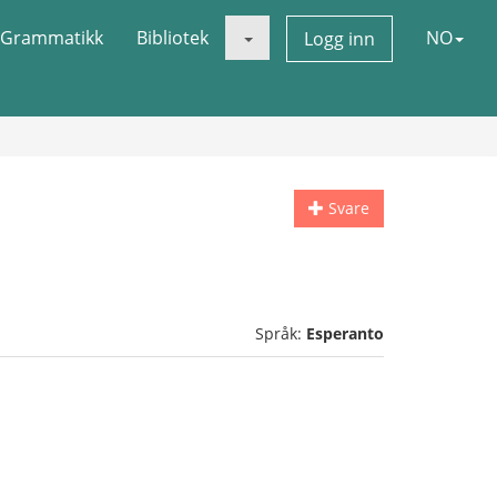
Grammatikk
Bibliotek
NO
Logg inn
Svare
Språk:
Esperanto