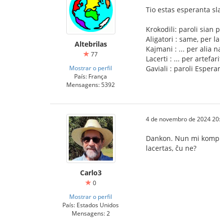
Tio estas esperanta sla
Krokodili: paroli sian
Aligatori : same, per l
Altebrilas
Kajmani : ... per alia n
77
Lacerti : ... per artefa
Mostrar o perfil
Gaviali : paroli Esper
País: França
Mensagens: 5392
4 de novembro de 2024 20
Dankon. Nun mi kompre
lacertas, ĉu ne?
Carlo3
0
Mostrar o perfil
País: Estados Unidos
Mensagens: 2