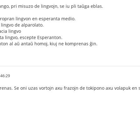
ngo, pri misuzo de lingvojn, se iu pli taŭga eblas.
 propran lingvon en esperanta medio.
a lingvo de alparolato.
acia lingvo
rita lingvo, escepte Esperanton.
anton al aŭ antaŭ homoj, kiuj ne komprenas ĝin.
:46:29
nas. Se oni uzas vortojn axu frazojn de tokipono axu volapuk en s