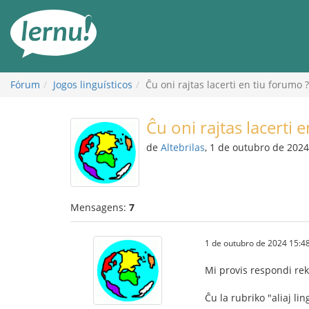
Ir
ao
conteúdo
Fórum
Jogos linguísticos
Ĉu oni rajtas lacerti en tiu forumo ?
Ĉu oni rajtas lacerti 
de
Altebrilas
, 1 de outubro de 2024
Mensagens:
7
1 de outubro de 2024 15:4
Mi provis respondi rek
Ĉu la rubriko "aliaj li