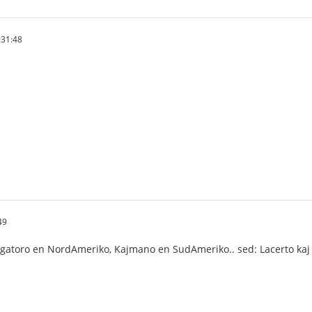
:31:48
49
igatoro en NordAmeriko, Kajmano en SudAmeriko.. sed: Lacerto kaj Gav