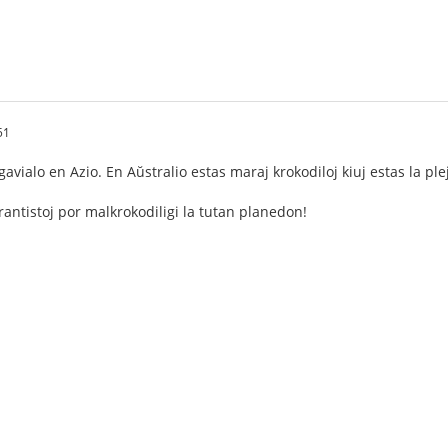
51
avialo en Azio. En Aŭstralio estas maraj krokodiloj kiuj estas la ple
antistoj por malkrokodiligi la tutan planedon!