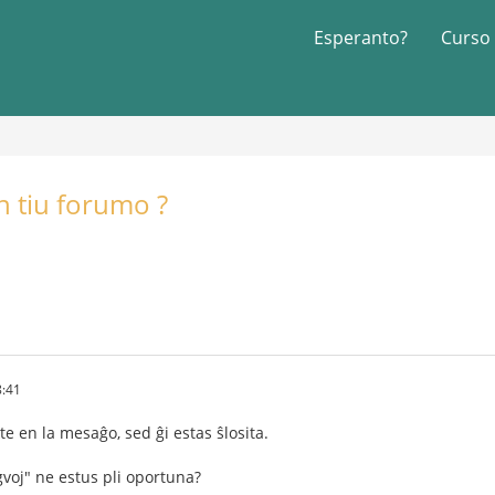
Esperanto?
Curso
en tiu forumo ?
8:41
te en la mesaĝo, sed ĝi estas ŝlosita.
ngvoj" ne estus pli oportuna?