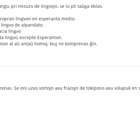
ngo, pri misuzo de lingvojn, se iu pli taŭga eblas.
 propran lingvon en esperanta medio.
a lingvo de alparolato.
acia lingvo
rita lingvo, escepte Esperanton.
anton al aŭ antaŭ homoj, kiuj ne komprenas ĝin.
nas. Se oni uzas vortojn axu frazojn de tokipono axu volapuk en s