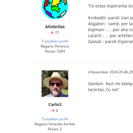
Tio estas esperanta sla
Krokodili: paroli sian
Aligatori : same, per l
Altebrilas
Kajmani : ... per alia n
77
Lacerti : ... per artefa
Tunjukkan profil
Gaviali : paroli Esper
Negara: Perancis
Pesan: 5393
4 November 2024 20.46.29
Dankon. Nun mi kompre
lacertas, ĉu ne?
Carlo3
0
Tunjukkan profil
Negara: Amerika Serikat
Pesan: 2