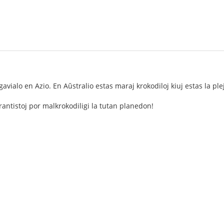
avialo en Azio. En Aŭstralio estas maraj krokodiloj kiuj estas la ple
antistoj por malkrokodiligi la tutan planedon!