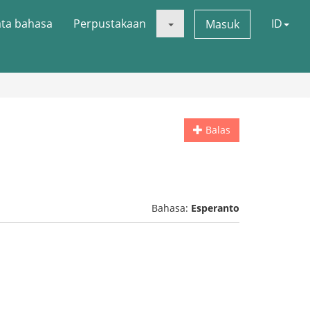
ata bahasa
Perpustakaan
ID
Masuk
Balas
Bahasa:
Esperanto