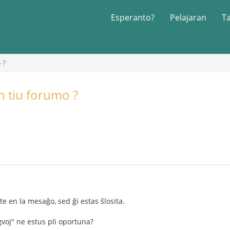
Esperanto?
Pelajaran
T
 ?
en tiu forumo ?
te en la mesaĝo, sed ĝi estas ŝlosita.
ngvoj" ne estus pli oportuna?