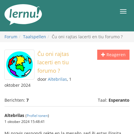
Naar
de
Men
inhoud
Forum
Taalspellen
Ĉu oni rajtas lacerti en tiu forumo ?
Ĉu oni rajtas
Reageren
lacerti en tiu
forumo ?
door
Altebrilas
, 1
oktober 2024
Berichten:
7
Taal:
Esperanto
Altebrilas
(
Profiel tonen
)
1 oktober 2024 15:48:41
Mi provis respondi rekte en la mesaĝo, sed ĝi estas ŝlosita.