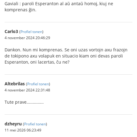
Gaviali : paroli Esperanton al aŭ antaŭ homoj, kiuj ne
komprenas ĝin.
Carlo3
(
Profiel tonen
)
4 november 2024 20:46:29
Dankon. Nun mi komprenas. Se oni uzas vortojn axu frazojn
de tokipono axu volapuk en situacio kiam oni devas paroli
Esperanton, oni lacertas, ĉu ne?
Altebrilas
(
Profiel tonen
)
4 november 2024 22:31:48
Tute prave..............
dzheyru
(
Profiel tonen
)
11 mei 2026 06:23:49