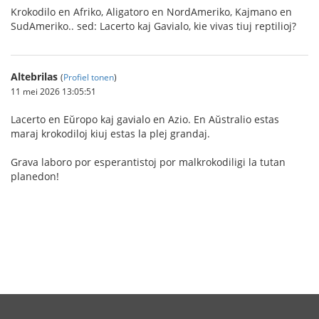
Krokodilo en Afriko, Aligatoro en NordAmeriko, Kajmano en
SudAmeriko.. sed: Lacerto kaj Gavialo, kie vivas tiuj reptilioj?
Altebrilas
(
Profiel tonen
)
11 mei 2026 13:05:51
Lacerto en Eŭropo kaj gavialo en Azio. En Aŭstralio estas
maraj krokodiloj kiuj estas la plej grandaj.
Grava laboro por esperantistoj por malkrokodiligi la tutan
planedon!