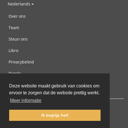
Nederlands
Over ons
Team
Steun ons
Libro
Privacybeleid
Regels
Contact met ons opnemen
Deze website maakt gebruik van cookies om
ervoor te zorgen dat de website prettig werkt.
Meer informatie
Ik begrijp het!
© 2002-2026 lernu.net |
Impressum