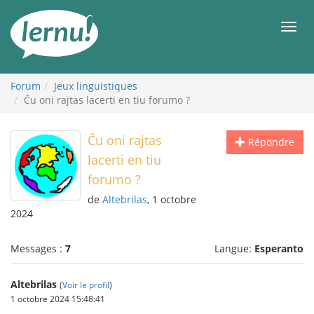
Aller
au
Men
contenu
Forum
Jeux linguistiques
Ĉu oni rajtas lacerti en tiu forumo ?
Ĉu oni rajtas
Répondre
lacerti en tiu
forumo ?
de
Altebrilas
, 1 octobre
2024
Messages :
7
Langue:
Esperanto
Altebrilas
(
Voir le profil
)
1 octobre 2024 15:48:41