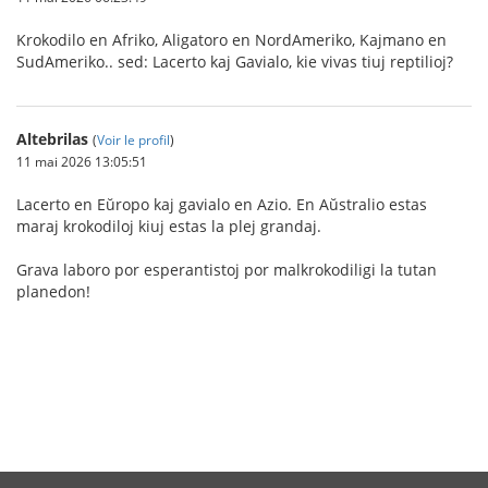
Krokodilo en Afriko, Aligatoro en NordAmeriko, Kajmano en
SudAmeriko.. sed: Lacerto kaj Gavialo, kie vivas tiuj reptilioj?
Altebrilas
(
Voir le profil
)
11 mai 2026 13:05:51
Lacerto en Eŭropo kaj gavialo en Azio. En Aŭstralio estas
maraj krokodiloj kiuj estas la plej grandaj.
Grava laboro por esperantistoj por malkrokodiligi la tutan
planedon!