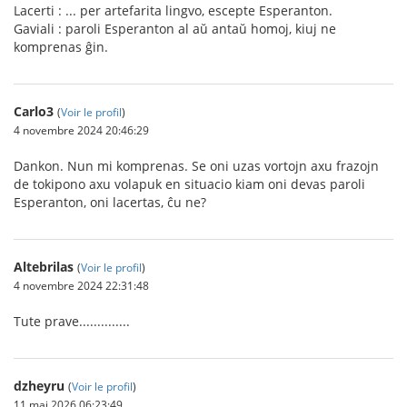
Lacerti : ... per artefarita lingvo, escepte Esperanton.
Gaviali : paroli Esperanton al aŭ antaŭ homoj, kiuj ne
komprenas ĝin.
Carlo3
(
Voir le profil
)
4 novembre 2024 20:46:29
Dankon. Nun mi komprenas. Se oni uzas vortojn axu frazojn
de tokipono axu volapuk en situacio kiam oni devas paroli
Esperanton, oni lacertas, ĉu ne?
Altebrilas
(
Voir le profil
)
4 novembre 2024 22:31:48
Tute prave..............
dzheyru
(
Voir le profil
)
11 mai 2026 06:23:49