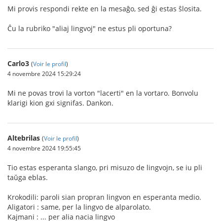
Mi provis respondi rekte en la mesaĝo, sed ĝi estas ŝlosita.
Ĉu la rubriko "aliaj lingvoj" ne estus pli oportuna?
Carlo3
(
Voir le profil
)
4 novembre 2024 15:29:24
Mi ne povas trovi la vorton "lacerti" en la vortaro. Bonvolu
klarigi kion gxi signifas. Dankon.
Altebrilas
(
Voir le profil
)
4 novembre 2024 19:55:45
Tio estas esperanta slango, pri misuzo de lingvojn, se iu pli
taŭga eblas.
Krokodili: paroli sian propran lingvon en esperanta medio.
Aligatori : same, per la lingvo de alparolato.
Kajmani : ... per alia nacia lingvo