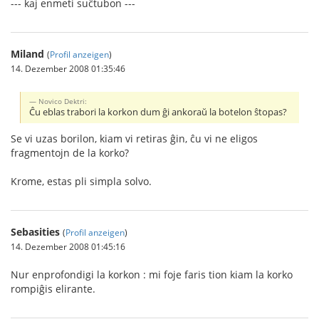
--- kaj enmeti suĉtubon ---
Miland
(
Profil anzeigen
)
14. Dezember 2008 01:35:46
Novico Dektri:
Ĉu eblas trabori la korkon dum ĝi ankoraŭ la botelon ŝtopas?
Se vi uzas borilon, kiam vi retiras ĝin, ĉu vi ne eligos
fragmentojn de la korko?
Krome, estas pli simpla solvo.
Sebasities
(
Profil anzeigen
)
14. Dezember 2008 01:45:16
Nur enprofondigi la korkon : mi foje faris tion kiam la korko
rompiĝis elirante.