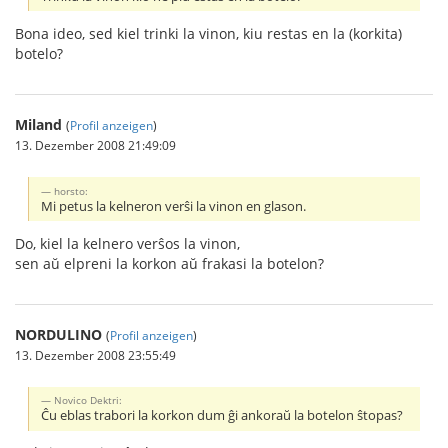
Bona ideo, sed kiel trinki la vinon, kiu restas en la (korkita)
botelo?
Miland
(
Profil anzeigen
)
13. Dezember 2008 21:49:09
horsto:
Mi petus la kelneron verŝi la vinon en glason.
Do, kiel la kelnero verŝos la vinon,
sen aŭ elpreni la korkon aŭ frakasi la botelon?
NORDULINO
(
Profil anzeigen
)
13. Dezember 2008 23:55:49
Novico Dektri:
Ĉu eblas trabori la korkon dum ĝi ankoraŭ la botelon ŝtopas?