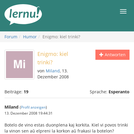
Zum
Inhalt
Men
Forum
Humor
Enigmo: kiel trinki?
Enigmo: kiel
Antworten
trinki?
von
Miland
, 13.
Dezember 2008
Beiträge:
19
Sprache:
Esperanto
Miland
(
Profil anzeigen
)
13. Dezember 2008 19:44:31
Botelo de vino estas duonplena kaj korkita. Kiel vi povos trinki
la vinon sen aŭ elpreni la korkon aŭ frakasi la botelon?