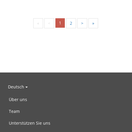
1
«
<
2
>
»
Deutsch
Über uns
Team
Unterstützen Sie uns