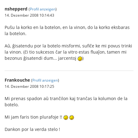
nshepperd
(
Profil anzeigen
)
14. Dezember 2008 10:14:43
Puŝu la korko en la botelon, en la vinon, do la korko eksbaras
la botelon.
Aû, ĝisatendu por la botelo misformi, sufiĉe ke mi povus trinki
la vinon. (ĉi tio sukcesos ĉar la vitro estas fluaĵon, tamen mi
bezonus ĝisatendi dum... jarcentoj
)
Frankouche
(
Profil anzeigen
)
14. Dezember 2008 10:17:25
Mi prenas spadon aŭ tranĉilon kaj tranĉas la kolumon de la
botelo.
Mi jam faris tion plurafoje !!
Dankon por la verda stelo !