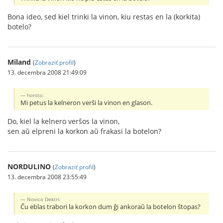
Bona ideo, sed kiel trinki la vinon, kiu restas en la (korkita)
botelo?
Miland
(
Zobraziť profil
)
13. decembra 2008 21:49:09
horsto:
Mi petus la kelneron verŝi la vinon en glason.
Do, kiel la kelnero verŝos la vinon,
sen aŭ elpreni la korkon aŭ frakasi la botelon?
NORDULINO
(
Zobraziť profil
)
13. decembra 2008 23:55:49
Novico Dektri:
Ĉu eblas trabori la korkon dum ĝi ankoraŭ la botelon ŝtopas?