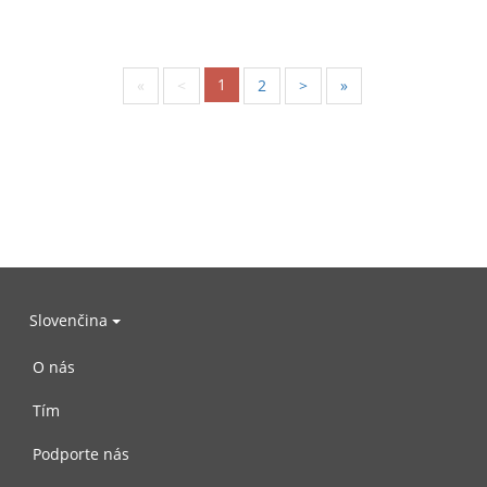
1
«
<
2
>
»
Slovenčina
O nás
Tím
Podporte nás