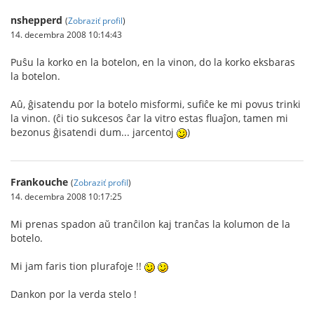
nshepperd
(
Zobraziť profil
)
14. decembra 2008 10:14:43
Puŝu la korko en la botelon, en la vinon, do la korko eksbaras
la botelon.
Aû, ĝisatendu por la botelo misformi, sufiĉe ke mi povus trinki
la vinon. (ĉi tio sukcesos ĉar la vitro estas fluaĵon, tamen mi
bezonus ĝisatendi dum... jarcentoj
)
Frankouche
(
Zobraziť profil
)
14. decembra 2008 10:17:25
Mi prenas spadon aŭ tranĉilon kaj tranĉas la kolumon de la
botelo.
Mi jam faris tion plurafoje !!
Dankon por la verda stelo !