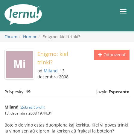
Späť
na
Men
obsah
Fórum
Humor
Enigmo: kiel trinki?
Enigmo: kiel
Odpovedať
trinki?
od
Miland
, 13.
decembra 2008
Príspevky:
19
Jazyk:
Esperanto
Miland
(
Zobraziť profil
)
13. decembra 2008 19:44:31
Botelo de vino estas duonplena kaj korkita. Kiel vi povos trinki
la vinon sen aŭ elpreni la korkon aŭ frakasi la botelon?