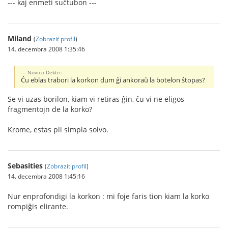
--- kaj enmeti suĉtubon ---
Miland
(
Zobraziť profil
)
14. decembra 2008 1:35:46
Novico Dektri:
Ĉu eblas trabori la korkon dum ĝi ankoraŭ la botelon ŝtopas?
Se vi uzas borilon, kiam vi retiras ĝin, ĉu vi ne eligos
fragmentojn de la korko?
Krome, estas pli simpla solvo.
Sebasities
(
Zobraziť profil
)
14. decembra 2008 1:45:16
Nur enprofondigi la korkon : mi foje faris tion kiam la korko
rompiĝis elirante.