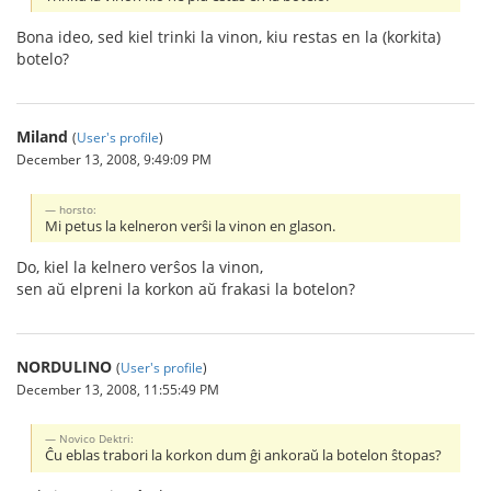
Bona ideo, sed kiel trinki la vinon, kiu restas en la (korkita)
botelo?
Miland
(
User's profile
)
December 13, 2008, 9:49:09 PM
horsto:
Mi petus la kelneron verŝi la vinon en glason.
Do, kiel la kelnero verŝos la vinon,
sen aŭ elpreni la korkon aŭ frakasi la botelon?
NORDULINO
(
User's profile
)
December 13, 2008, 11:55:49 PM
Novico Dektri:
Ĉu eblas trabori la korkon dum ĝi ankoraŭ la botelon ŝtopas?