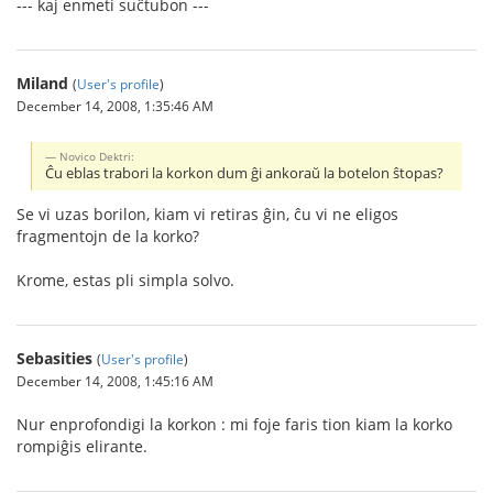
--- kaj enmeti suĉtubon ---
Miland
(
User's profile
)
December 14, 2008, 1:35:46 AM
Novico Dektri:
Ĉu eblas trabori la korkon dum ĝi ankoraŭ la botelon ŝtopas?
Se vi uzas borilon, kiam vi retiras ĝin, ĉu vi ne eligos
fragmentojn de la korko?
Krome, estas pli simpla solvo.
Sebasities
(
User's profile
)
December 14, 2008, 1:45:16 AM
Nur enprofondigi la korkon : mi foje faris tion kiam la korko
rompiĝis elirante.