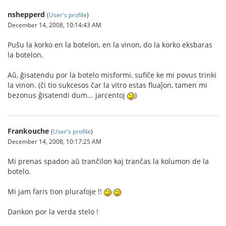
nshepperd
(
User's profile
)
December 14, 2008, 10:14:43 AM
Puŝu la korko en la botelon, en la vinon, do la korko eksbaras
la botelon.
Aû, ĝisatendu por la botelo misformi, sufiĉe ke mi povus trinki
la vinon. (ĉi tio sukcesos ĉar la vitro estas fluaĵon, tamen mi
bezonus ĝisatendi dum... jarcentoj
)
Frankouche
(
User's profile
)
December 14, 2008, 10:17:25 AM
Mi prenas spadon aŭ tranĉilon kaj tranĉas la kolumon de la
botelo.
Mi jam faris tion plurafoje !!
Dankon por la verda stelo !