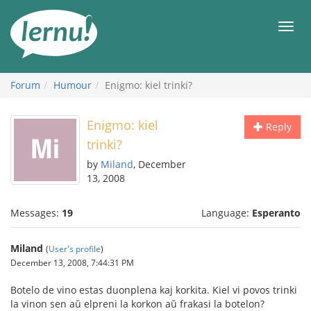
Skip
to
Men
the
content
Forum
Humour
Enigmo: kiel trinki?
Enigmo: kiel
Reply
trinki?
by
Miland
, December
13, 2008
Messages:
19
Language:
Esperanto
Miland
(
User's profile
)
December 13, 2008, 7:44:31 PM
Botelo de vino estas duonplena kaj korkita. Kiel vi povos trinki
la vinon sen aŭ elpreni la korkon aŭ frakasi la botelon?