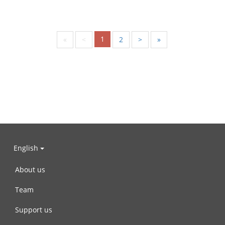
1
«
<
2
>
»
English
About us
Team
Support us