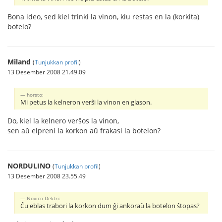
Bona ideo, sed kiel trinki la vinon, kiu restas en la (korkita)
botelo?
Miland
(
Tunjukkan profil
)
13 Desember 2008 21.49.09
horsto:
Mi petus la kelneron verŝi la vinon en glason.
Do, kiel la kelnero verŝos la vinon,
sen aŭ elpreni la korkon aŭ frakasi la botelon?
NORDULINO
(
Tunjukkan profil
)
13 Desember 2008 23.55.49
Novico Dektri:
Ĉu eblas trabori la korkon dum ĝi ankoraŭ la botelon ŝtopas?