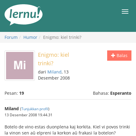
Ke
daftar
Men
isi
Forum
Humor
Enigmo: kiel trinki?
Enigmo: kiel
Balas
trinki?
dari
Miland
, 13
Desember 2008
Pesan:
19
Bahasa:
Esperanto
Miland
(
Tunjukkan profil
)
13 Desember 2008 19.44.31
Botelo de vino estas duonplena kaj korkita. Kiel vi povos trinki
la vinon sen aŭ elpreni la korkon aŭ frakasi la botelon?