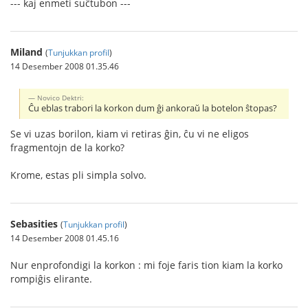
--- kaj enmeti suĉtubon ---
Miland
(
Tunjukkan profil
)
14 Desember 2008 01.35.46
Novico Dektri:
Ĉu eblas trabori la korkon dum ĝi ankoraŭ la botelon ŝtopas?
Se vi uzas borilon, kiam vi retiras ĝin, ĉu vi ne eligos
fragmentojn de la korko?
Krome, estas pli simpla solvo.
Sebasities
(
Tunjukkan profil
)
14 Desember 2008 01.45.16
Nur enprofondigi la korkon : mi foje faris tion kiam la korko
rompiĝis elirante.