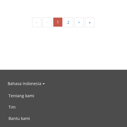
1
«
<
2
>
»
Bahasa Indonesia
Tentang kami
Tim
Bantu kami