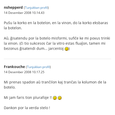
nshepperd
(
Tunjukkan profil
)
14 Desember 2008 10.14.43
Puŝu la korko en la botelon, en la vinon, do la korko eksbaras
la botelon.
Aû, ĝisatendu por la botelo misformi, sufiĉe ke mi povus trinki
la vinon. (ĉi tio sukcesos ĉar la vitro estas fluaĵon, tamen mi
bezonus ĝisatendi dum... jarcentoj
)
Frankouche
(
Tunjukkan profil
)
14 Desember 2008 10.17.25
Mi prenas spadon aŭ tranĉilon kaj tranĉas la kolumon de la
botelo.
Mi jam faris tion plurafoje !!
Dankon por la verda stelo !