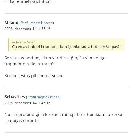
--- kaj enmeti suĉtubon ---
Miland
(
Profil megtekintése
)
2008. december 14. 1:35:46
Novico Dektri:
Ĉu eblas trabori la korkon dum ĝi ankoraŭ la botelon ŝtopas?
Se vi uzas borilon, kiam vi retiras ĝin, ĉu vi ne eligos
fragmentojn de la korko?
Krome, estas pli simpla solvo.
Sebasities
(
Profil megtekintése
)
2008. december 14. 1:45:16
Nur enprofondigi la korkon : mi foje faris tion kiam la korko
rompiĝis elirante.