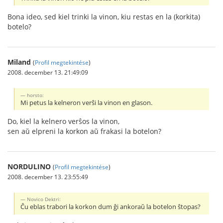
Bona ideo, sed kiel trinki la vinon, kiu restas en la (korkita)
botelo?
Miland
(
Profil megtekintése
)
2008. december 13. 21:49:09
horsto:
Mi petus la kelneron verŝi la vinon en glason.
Do, kiel la kelnero verŝos la vinon,
sen aŭ elpreni la korkon aŭ frakasi la botelon?
NORDULINO
(
Profil megtekintése
)
2008. december 13. 23:55:49
Novico Dektri:
Ĉu eblas trabori la korkon dum ĝi ankoraŭ la botelon ŝtopas?