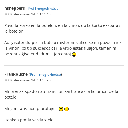
nshepperd
(
Profil megtekintése
)
2008. december 14. 10:14:43
Puŝu la korko en la botelon, en la vinon, do la korko eksbaras
la botelon.
Aû, ĝisatendu por la botelo misformi, sufiĉe ke mi povus trinki
la vinon. (ĉi tio sukcesos ĉar la vitro estas fluaĵon, tamen mi
bezonus ĝisatendi dum... jarcentoj
)
Frankouche
(
Profil megtekintése
)
2008. december 14. 10:17:25
Mi prenas spadon aŭ tranĉilon kaj tranĉas la kolumon de la
botelo.
Mi jam faris tion plurafoje !!
Dankon por la verda stelo !