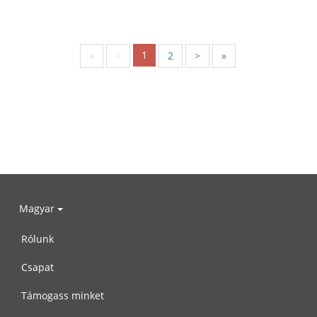
1
«
<
2
>
»
Magyar
Rólunk
Csapat
Támogass minket