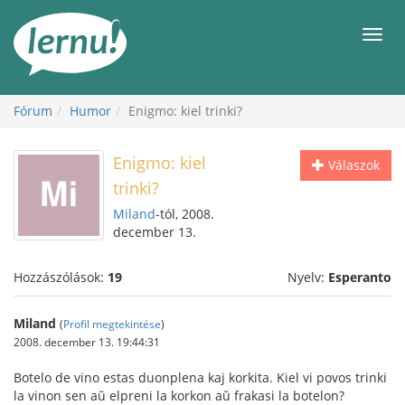
Tartalom
Men
Fórum
Humor
Enigmo: kiel trinki?
Enigmo: kiel
Válaszok
trinki?
Miland
-tól, 2008.
december 13.
Hozzászólások:
19
Nyelv:
Esperanto
Miland
(
Profil megtekintése
)
2008. december 13. 19:44:31
Botelo de vino estas duonplena kaj korkita. Kiel vi povos trinki
la vinon sen aŭ elpreni la korkon aŭ frakasi la botelon?